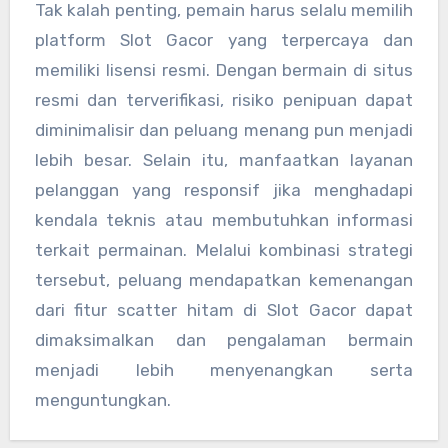
Tak kalah penting, pemain harus selalu memilih
platform Slot Gacor yang terpercaya dan
memiliki lisensi resmi. Dengan bermain di situs
resmi dan terverifikasi, risiko penipuan dapat
diminimalisir dan peluang menang pun menjadi
lebih besar. Selain itu, manfaatkan layanan
pelanggan yang responsif jika menghadapi
kendala teknis atau membutuhkan informasi
terkait permainan. Melalui kombinasi strategi
tersebut, peluang mendapatkan kemenangan
dari fitur scatter hitam di Slot Gacor dapat
dimaksimalkan dan pengalaman bermain
menjadi lebih menyenangkan serta
menguntungkan.