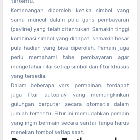
tertentu.
Kemenangan diperoleh ketika simbol yang
sama muncul dalam pola garis pembayaran
(payline) yang telah ditentukan. Semakin tinggi
kombinasi simbol yang didapat, semakin besar
pula hadiah yang bisa diperoleh. Pemain juga
perlu memahami tabel pembayaran agar
mengetahui nilai setiap simbol dan fitur khusus
yang tersedia.
Dalam beberapa versi permainan, terdapat
juga fitur autoplay yang memungkinkan
gulungan berputar secara otomatis dalam
jumlah tertentu. Fitur ini memudahkan pemain
yang ingin bermain secara santai tanpa harus
menekan tombol setiap saat.