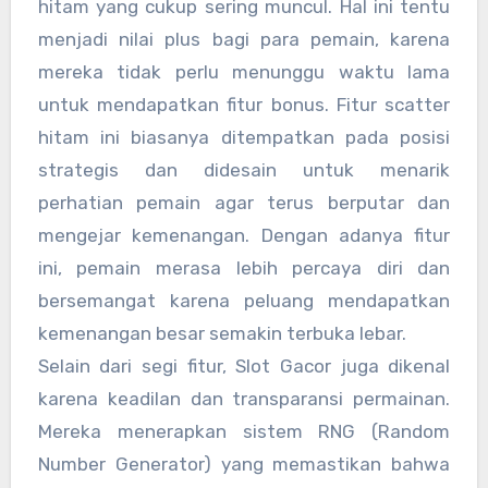
hitam yang cukup sering muncul. Hal ini tentu
menjadi nilai plus bagi para pemain, karena
mereka tidak perlu menunggu waktu lama
untuk mendapatkan fitur bonus. Fitur scatter
hitam ini biasanya ditempatkan pada posisi
strategis dan didesain untuk menarik
perhatian pemain agar terus berputar dan
mengejar kemenangan. Dengan adanya fitur
ini, pemain merasa lebih percaya diri dan
bersemangat karena peluang mendapatkan
kemenangan besar semakin terbuka lebar.
Selain dari segi fitur, Slot Gacor juga dikenal
karena keadilan dan transparansi permainan.
Mereka menerapkan sistem RNG (Random
Number Generator) yang memastikan bahwa