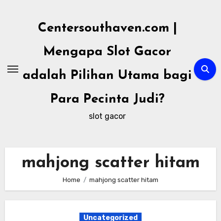
Skip
to
Centersouthaven.com |
content
Mengapa Slot Gacor
adalah Pilihan Utama bagi
Para Pecinta Judi?
slot gacor
mahjong scatter hitam
Home
mahjong scatter hitam
Uncategorized