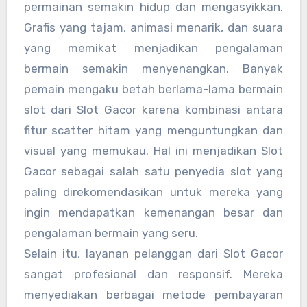
permainan semakin hidup dan mengasyikkan.
Grafis yang tajam, animasi menarik, dan suara
yang memikat menjadikan pengalaman
bermain semakin menyenangkan. Banyak
pemain mengaku betah berlama-lama bermain
slot dari Slot Gacor karena kombinasi antara
fitur scatter hitam yang menguntungkan dan
visual yang memukau. Hal ini menjadikan Slot
Gacor sebagai salah satu penyedia slot yang
paling direkomendasikan untuk mereka yang
ingin mendapatkan kemenangan besar dan
pengalaman bermain yang seru.
Selain itu, layanan pelanggan dari Slot Gacor
sangat profesional dan responsif. Mereka
menyediakan berbagai metode pembayaran