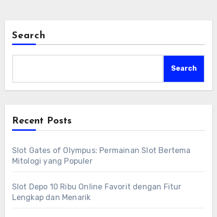
Search
Search
Recent Posts
Slot Gates of Olympus: Permainan Slot Bertema
Mitologi yang Populer
Slot Depo 10 Ribu Online Favorit dengan Fitur
Lengkap dan Menarik