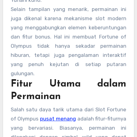
Selain tampilan yang menarik, permainan ini
juga dikenal karena mekanisme slot modern
yang menggabungkan elemen keberuntungan
dan fitur bonus. Hal ini membuat Fortune of
Olympus tidak hanya sekadar permainan
hiburan, tetapi juga pengalaman interaktif
yang penuh kejutan di setiap putaran
gulungan.
Fitur Utama dalam
Permainan
Salah satu daya tarik utama dari Slot Fortune
of Olympus
pusat menang
adalah fitur-fiturnya
yang bervariasi. Biasanya, permainan ini