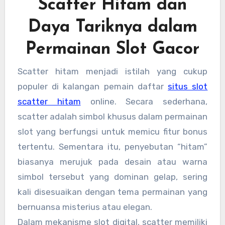
Scatter Hitam dan
Daya Tariknya dalam
Permainan Slot Gacor
Scatter hitam menjadi istilah yang cukup
populer di kalangan pemain daftar
situs slot
scatter hitam
online. Secara sederhana,
scatter adalah simbol khusus dalam permainan
slot yang berfungsi untuk memicu fitur bonus
tertentu. Sementara itu, penyebutan “hitam”
biasanya merujuk pada desain atau warna
simbol tersebut yang dominan gelap, sering
kali disesuaikan dengan tema permainan yang
bernuansa misterius atau elegan.
Dalam mekanisme slot digital, scatter memiliki