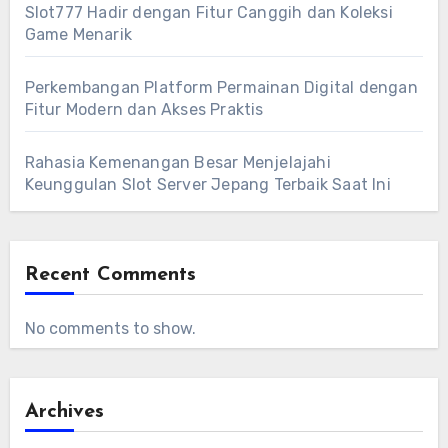
Slot777 Hadir dengan Fitur Canggih dan Koleksi
Game Menarik
Perkembangan Platform Permainan Digital dengan
Fitur Modern dan Akses Praktis
Rahasia Kemenangan Besar Menjelajahi
Keunggulan Slot Server Jepang Terbaik Saat Ini
Recent Comments
No comments to show.
Archives