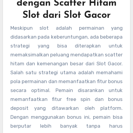
dengan Scatter Hitam
Slot dari Slot Gacor
Meskipun slot adalah permainan yang
didasarkan pada keberuntungan, ada beberapa
strategi yang bisa diterapkan untuk
memaksimalkan peluang mendapatkan scatter
hitam dan kemenangan besar dari Slot Gacor.
Salah satu strategi utama adalah memahami
pola permainan dan memanfaatkan fitur bonus
secara optimal. Pemain disarankan untuk
memanfaatkan fitur free spin dan bonus
deposit yang ditawarkan oleh platform.
Dengan menggunakan bonus ini, pemain bisa
berputar lebih banyak tanpa harus