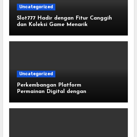
Uncategorized
Slot777 Hadir dengan Fitur Canggih
dan Koleksi Game Menarik
Uncategorized
Perkembangan Platform
Permainan Digital dengan
Fitur Modern dan Akses Praktis