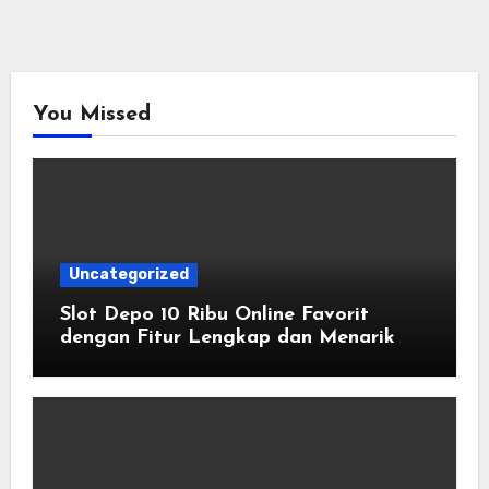
You Missed
Uncategorized
Slot Depo 10 Ribu Online Favorit
dengan Fitur Lengkap dan Menarik