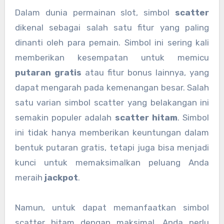
Dalam dunia permainan slot, simbol
scatter
dikenal sebagai salah satu fitur yang paling
dinanti oleh para pemain. Simbol ini sering kali
memberikan kesempatan untuk memicu
putaran gratis
atau fitur bonus lainnya, yang
dapat mengarah pada kemenangan besar. Salah
satu varian simbol scatter yang belakangan ini
semakin populer adalah
scatter hitam
. Simbol
ini tidak hanya memberikan keuntungan dalam
bentuk putaran gratis, tetapi juga bisa menjadi
kunci untuk memaksimalkan peluang Anda
meraih
jackpot
.
Namun, untuk dapat memanfaatkan simbol
scatter hitam dengan maksimal, Anda perlu