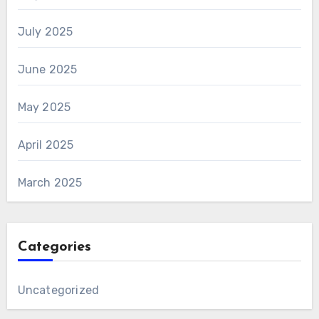
July 2025
June 2025
May 2025
April 2025
March 2025
Categories
Uncategorized