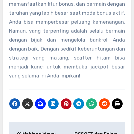
memanfaatkan fitur bonus, dan bermain dengan
taruhan yang lebih besar saat mode bonus aktif,
Anda bisa memperbesar peluang kemenangan.
Namun, yang terpenting adalah selalu bermain
dengan bijak dan mengelola bankroll Anda
dengan baik. Dengan sedikit keberuntungan dan
strategi yang matang, scatter hitam bisa
menjadi kunci untuk membuka jackpot besar
yang selama ini Anda impikan!
Post