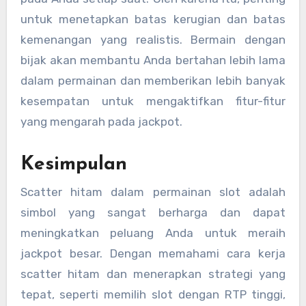
untuk menetapkan batas kerugian dan batas
kemenangan yang realistis. Bermain dengan
bijak akan membantu Anda bertahan lebih lama
dalam permainan dan memberikan lebih banyak
kesempatan untuk mengaktifkan fitur-fitur
yang mengarah pada jackpot.
Kesimpulan
Scatter hitam dalam permainan slot adalah
simbol yang sangat berharga dan dapat
meningkatkan peluang Anda untuk meraih
jackpot besar. Dengan memahami cara kerja
scatter hitam dan menerapkan strategi yang
tepat, seperti memilih slot dengan RTP tinggi,