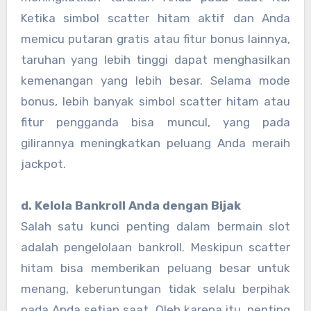
Ketika simbol scatter hitam aktif dan Anda
memicu putaran gratis atau fitur bonus lainnya,
taruhan yang lebih tinggi dapat menghasilkan
kemenangan yang lebih besar. Selama mode
bonus, lebih banyak simbol scatter hitam atau
fitur pengganda bisa muncul, yang pada
gilirannya meningkatkan peluang Anda meraih
jackpot.
d. Kelola Bankroll Anda dengan Bijak
Salah satu kunci penting dalam bermain slot
adalah pengelolaan bankroll. Meskipun scatter
hitam bisa memberikan peluang besar untuk
menang, keberuntungan tidak selalu berpihak
pada Anda setiap saat. Oleh karena itu, penting