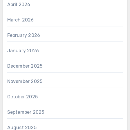
April 2026
March 2026
February 2026
January 2026
December 2025
November 2025
October 2025
September 2025
August 2025