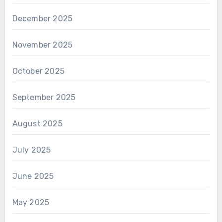
December 2025
November 2025
October 2025
September 2025
August 2025
July 2025
June 2025
May 2025