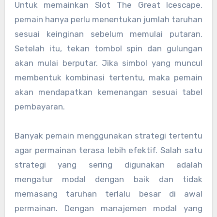
Untuk memainkan Slot The Great Icescape,
pemain hanya perlu menentukan jumlah taruhan
sesuai keinginan sebelum memulai putaran.
Setelah itu, tekan tombol spin dan gulungan
akan mulai berputar. Jika simbol yang muncul
membentuk kombinasi tertentu, maka pemain
akan mendapatkan kemenangan sesuai tabel
pembayaran.
Banyak pemain menggunakan strategi tertentu
agar permainan terasa lebih efektif. Salah satu
strategi yang sering digunakan adalah
mengatur modal dengan baik dan tidak
memasang taruhan terlalu besar di awal
permainan. Dengan manajemen modal yang