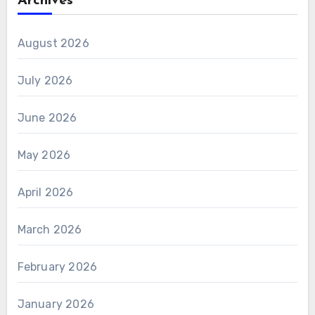
Archives
August 2026
July 2026
June 2026
May 2026
April 2026
March 2026
February 2026
January 2026