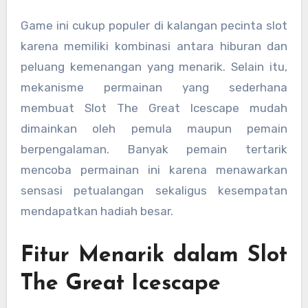
Game ini cukup populer di kalangan pecinta slot
karena memiliki kombinasi antara hiburan dan
peluang kemenangan yang menarik. Selain itu,
mekanisme permainan yang sederhana
membuat Slot The Great Icescape mudah
dimainkan oleh pemula maupun pemain
berpengalaman. Banyak pemain tertarik
mencoba permainan ini karena menawarkan
sensasi petualangan sekaligus kesempatan
mendapatkan hadiah besar.
Fitur Menarik dalam Slot
The Great Icescape