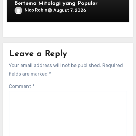
Bertema Mitologi yang Populer
Nico Robin
August 7, 2026
Leave a Reply
Your email address will not be published.
Required
fields are marked
*
Comment
*