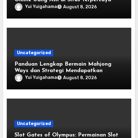
Yui Yuigahama
August 8, 2026
Uncategorized
Panduan Lengkap Bermain Mahjong
Ways dan Strategi Mendapatkan
Scatter Hitam
Yui Yuigahama
August 8, 2026
Uncategorized
Slot Gates of Olympus: Permainan Slot