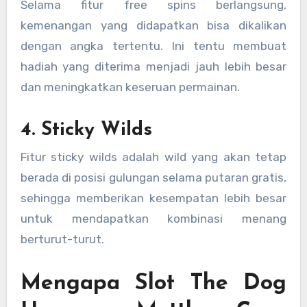
Selama fitur free spins berlangsung,
kemenangan yang didapatkan bisa dikalikan
dengan angka tertentu. Ini tentu membuat
hadiah yang diterima menjadi jauh lebih besar
dan meningkatkan keseruan permainan.
4. Sticky Wilds
Fitur sticky wilds adalah wild yang akan tetap
berada di posisi gulungan selama putaran gratis,
sehingga memberikan kesempatan lebih besar
untuk mendapatkan kombinasi menang
berturut-turut.
Mengapa Slot The Dog