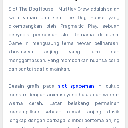
Slot The Dog House – Muttley Crew adalah salah
satu varian dari seri The Dog House yang
dikembangkan oleh Pragmatic Play, sebuah
penyedia permainan slot ternama di dunia.
Game ini mengusung tema hewan peliharaan,
khususnya anjing yang lucu dan
menggemaskan, yang memberikan nuansa ceria
dan santai saat dimainkan.
Desain grafis pada
slot spaceman
ini cukup
menarik dengan animasi yang halus dan warna-
warna cerah. Latar belakang permainan
menampilkan sebuah rumah anjing klasik
lengkap dengan berbagai simbol bertema anjing