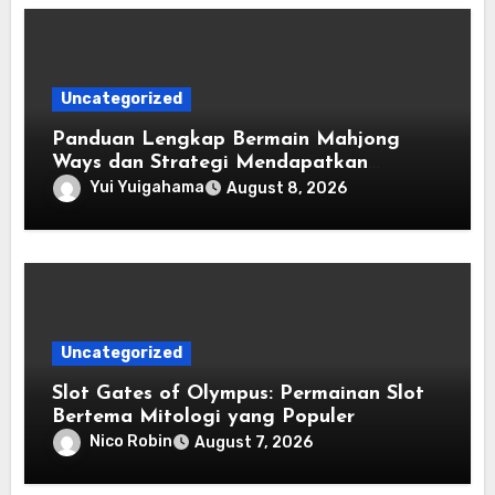
Uncategorized
Panduan Lengkap Bermain Mahjong
Ways dan Strategi Mendapatkan
Scatter Hitam
Yui Yuigahama
August 8, 2026
Uncategorized
Slot Gates of Olympus: Permainan Slot
Bertema Mitologi yang Populer
Nico Robin
August 7, 2026