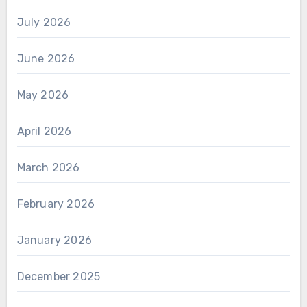
July 2026
June 2026
May 2026
April 2026
March 2026
February 2026
January 2026
December 2025