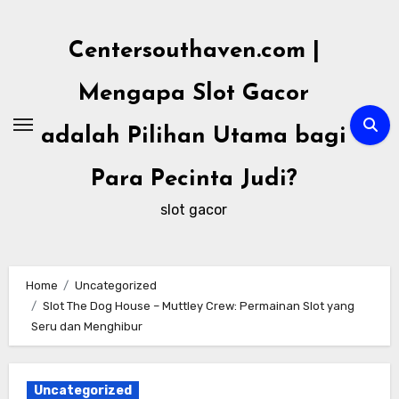
Skip
to
Centersouthaven.com |
content
Mengapa Slot Gacor
adalah Pilihan Utama bagi
Para Pecinta Judi?
slot gacor
Home
Uncategorized
Slot The Dog House – Muttley Crew: Permainan Slot yang
Seru dan Menghibur
Uncategorized