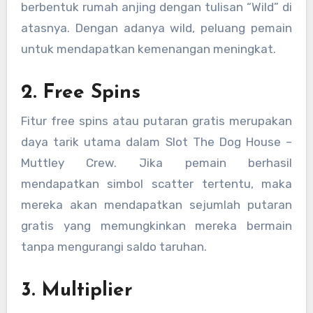
berbentuk rumah anjing dengan tulisan “Wild” di
atasnya. Dengan adanya wild, peluang pemain
untuk mendapatkan kemenangan meningkat.
2. Free Spins
Fitur free spins atau putaran gratis merupakan
daya tarik utama dalam Slot The Dog House –
Muttley Crew. Jika pemain berhasil
mendapatkan simbol scatter tertentu, maka
mereka akan mendapatkan sejumlah putaran
gratis yang memungkinkan mereka bermain
tanpa mengurangi saldo taruhan.
3. Multiplier