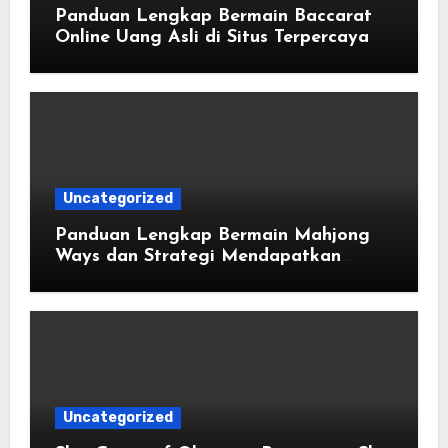
Panduan Lengkap Bermain Baccarat
Online Uang Asli di Situs Terpercaya
Uncategorized
Panduan Lengkap Bermain Mahjong
Ways dan Strategi Mendapatkan
Scatter Hitam
Uncategorized