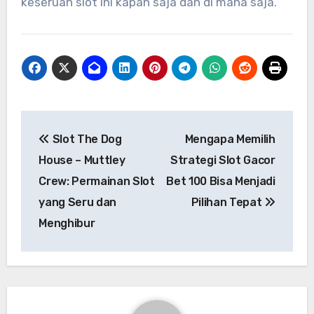
keseruan slot ini kapan saja dan di mana saja.
Post
Slot The Dog
Mengapa Memilih
navigation
House – Muttley
Strategi Slot Gacor
Crew: Permainan Slot
Bet 100 Bisa Menjadi
yang Seru dan
Pilihan Tepat
Menghibur