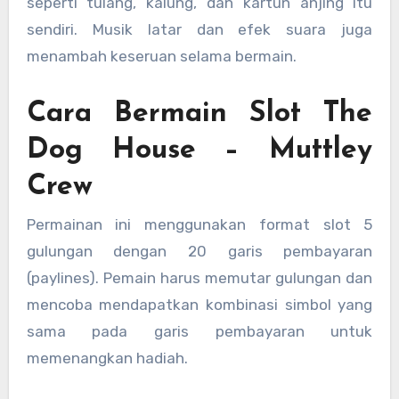
seperti tulang, kalung, dan kartun anjing itu
sendiri. Musik latar dan efek suara juga
menambah keseruan selama bermain.
Cara Bermain Slot The
Dog House – Muttley
Crew
Permainan ini menggunakan format slot 5
gulungan dengan 20 garis pembayaran
(paylines). Pemain harus memutar gulungan dan
mencoba mendapatkan kombinasi simbol yang
sama pada garis pembayaran untuk
memenangkan hadiah.