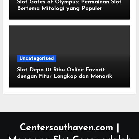
Slot Gates of Olympus: Permainan Slot
Bertema Mitologi yang Populer
Uncategorized
Slot Depo 10 Ribu Online Favorit
dengan Fitur Lengkap dan Menarik
Centersouthaven.com |