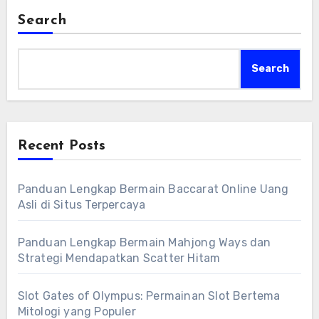
Search
Search
Recent Posts
Panduan Lengkap Bermain Baccarat Online Uang
Asli di Situs Terpercaya
Panduan Lengkap Bermain Mahjong Ways dan
Strategi Mendapatkan Scatter Hitam
Slot Gates of Olympus: Permainan Slot Bertema
Mitologi yang Populer