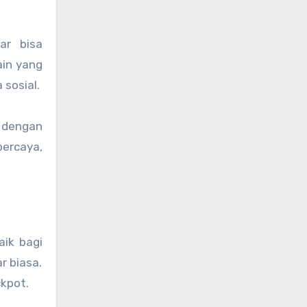
ar bisa
ain yang
 sosial.
 dengan
ercaya,
aik bagi
r biasa.
kpot.