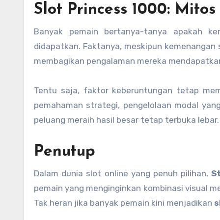
Slot Princess 1000: Mitos
Banyak pemain bertanya-tanya apakah k
didapatkan. Faktanya, meskipun kemenangan se
membagikan pengalaman mereka mendapatkan h
Tentu saja, faktor keberuntungan tetap me
pemahaman strategi, pengelolaan modal yang
peluang meraih hasil besar tetap terbuka lebar.
Penutup
Dalam dunia slot online yang penuh pilihan,
S
pemain yang menginginkan kombinasi visual m
Tak heran jika banyak pemain kini menjadikan
s