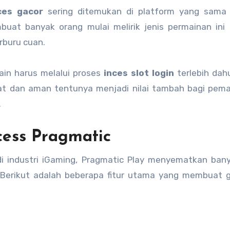
ces gacor
sering ditemukan di platform yang sama
buat banyak orang mulai melirik jenis permainan ini
rburu cuan.
ain harus melalui proses
inces slot login
terlebih dahu
pat dan aman tentunya menjadi nilai tambah bagi pem
.
cess Pragmatic
 industri iGaming, Pragmatic Play menyematkan banya
 Berikut adalah beberapa fitur utama yang membuat g