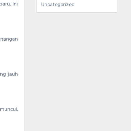
ru. Ini
Uncategorized
enangan
ng jauh
muncul,