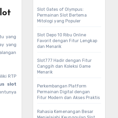
Slot Gates of Olympus:
lot
Permainan Slot Bertema
Mitologi yang Populer
Slot Depo 10 Ribu Online
Favorit dengan Fitur Lengkap
lay yang
dan Menarik
kalangan
Slot777 Hadir dengan Fitur
Canggih dan Koleksi Game
Menarik
liki RTP
us slot
Perkembangan Platform
entunya
Permainan Digital dengan
Fitur Modern dan Akses Praktis
Rahasia Kemenangan Besar
Menjelajahi Keunggulan Slot