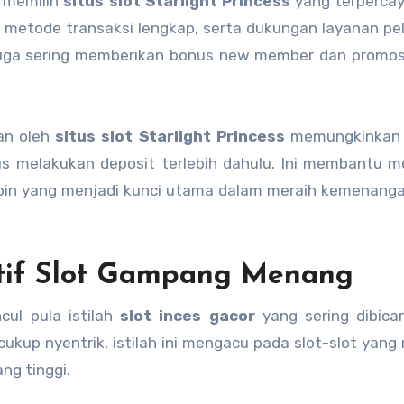
 memilih
situs slot Starlight Princess
yang terpercay
mi, metode transaksi lengkap, serta dukungan layanan p
ga sering memberikan bonus new member dan promosi
kan oleh
situs slot Starlight Princess
memungkinkan
 melakukan deposit terlebih dahulu. Ini membantu m
ree spin yang menjadi kunci utama dalam meraih kemenang
natif Slot Gampang Menang
cul pula istilah
slot inces gacor
yang sering dibica
kup nyentrik, istilah ini mengacu pada slot-slot yang 
ng tinggi.