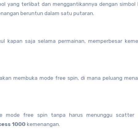
 yang terlibat dan menggantikannya dengan simbol ba
angan beruntun dalam satu putaran.
ncul kapan saja selama permainan, memperbesar kem
r akan membuka mode free spin, di mana peluang mena
e mode free spin tanpa harus menunggu scatter 
cess 1000
kemenangan.