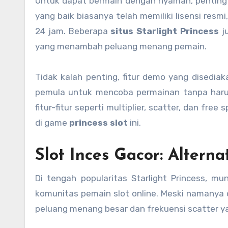
Untuk dapat bermain dengan nyaman, penting
yang baik biasanya telah memiliki lisensi res
24 jam. Beberapa
situs Starlight Princess
ju
yang menambah peluang menang pemain.
Tidak kalah penting, fitur demo yang disedia
pemula untuk mencoba permainan tanpa harus
fitur-fitur seperti multiplier, scatter, dan f
di game
princess slot
ini.
Slot Inces Gacor: Alter
Di tengah popularitas Starlight Princess, mun
komunitas pemain slot online. Meski namanya cu
peluang menang besar dan frekuensi scatter ya