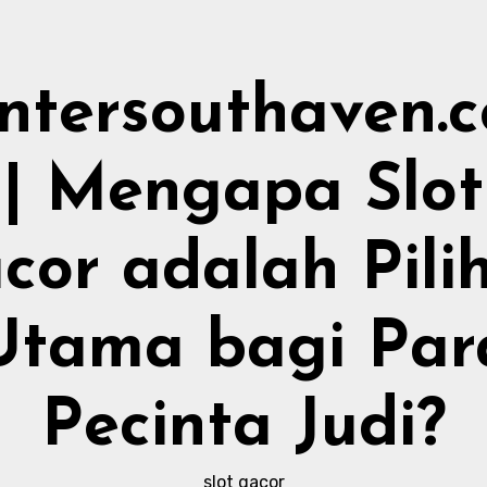
ntersouthaven.
| Mengapa Slot
cor adalah Pili
Utama bagi Par
Pecinta Judi?
slot gacor