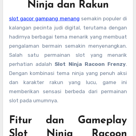
Ninja dan Rakun
slot gacor gampang menang
semakin populer di
kalangan pecinta judi digital, terutama dengan
hadirnya berbagai tema menarik yang membuat
pengalaman bermain semakin menyenangkan.
Salah satu permainan slot yang menarik
perhatian adalah
Slot Ninja Racoon Frenzy
.
Dengan kombinasi tema ninja yang penuh aksi
dan karakter rakun yang lucu, game ini
memberikan sensasi berbeda dari permainan
slot pada umumnya.
Fitur dan Gameplay
Slot Ninja Racoon