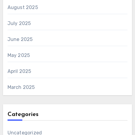
August 2025
July 2025
June 2025
May 2025
April 2025
March 2025
Categories
Uncategorized