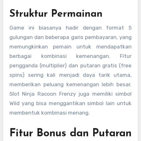
Struktur Permainan
Game ini biasanya hadir dengan format 5
gulungan dan beberapa garis pembayaran, yang
memungkinkan pemain untuk mendapatkan
berbagai kombinasi kemenangan. Fitur
pengganda (multiplier) dan putaran gratis (free
spins) sering kali menjadi daya tarik utama,
memberikan peluang kemenangan lebih besar.
Slot Ninja Racoon Frenzy juga memiliki simbol
Wild yang bisa menggantikan simbol lain untuk
membentuk kombinasi menang.
Fitur Bonus dan Putaran