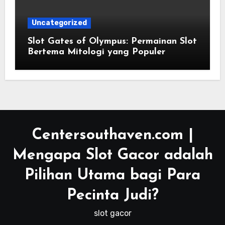
Uncategorized
Slot Gates of Olympus: Permainan Slot
Bertema Mitologi yang Populer
Centersouthaven.com |
Mengapa Slot Gacor adalah
Pilihan Utama bagi Para
Pecinta Judi?
slot gacor