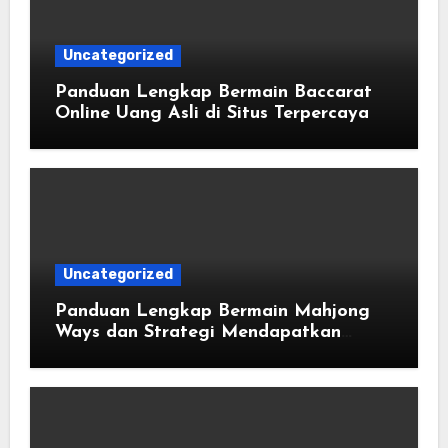
Uncategorized
Panduan Lengkap Bermain Baccarat
Online Uang Asli di Situs Terpercaya
Uncategorized
Panduan Lengkap Bermain Mahjong
Ways dan Strategi Mendapatkan
Scatter Hitam