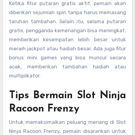
Ketika fitur putaran gratis aktif, pemain akan
diberikan sejumlah spin tanpa harus memasang
taruhan tambahan. Selain itu, selama putaran
gratis, pengganda kemenangan bisa meningkat,
memberikan kesempatan lebih besar untuk
meraih jackpot atau hadiah besar. Ada juga fitur
bonus mini games yang bisa muncul secara
acak, memberikan tambahan hadiah atau
multiplikator.
Tips Bermain Slot Ninja
Racoon Frenzy
Untuk memaksimalkan peluang menang di Slot
Ninja Racoon Frenzy, pemain disarankan untuk