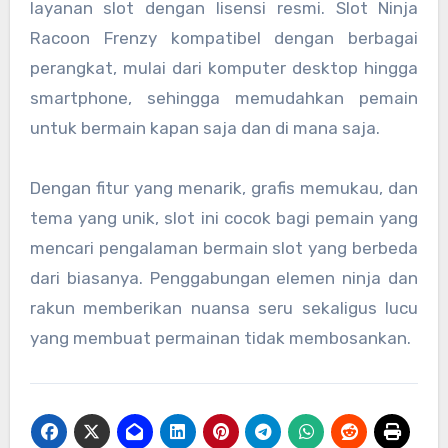
layanan slot dengan lisensi resmi. Slot Ninja
Racoon Frenzy kompatibel dengan berbagai
perangkat, mulai dari komputer desktop hingga
smartphone, sehingga memudahkan pemain
untuk bermain kapan saja dan di mana saja.
Dengan fitur yang menarik, grafis memukau, dan
tema yang unik, slot ini cocok bagi pemain yang
mencari pengalaman bermain slot yang berbeda
dari biasanya. Penggabungan elemen ninja dan
rakun memberikan nuansa seru sekaligus lucu
yang membuat permainan tidak membosankan.