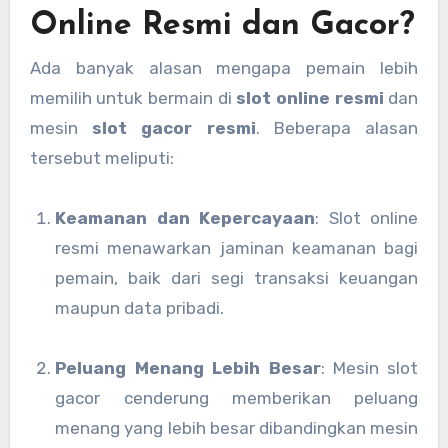
Online Resmi dan Gacor?
Ada banyak alasan mengapa pemain lebih
memilih untuk bermain di
slot online resmi
dan
mesin
slot gacor resmi
. Beberapa alasan
tersebut meliputi:
Keamanan dan Kepercayaan
: Slot online
resmi menawarkan jaminan keamanan bagi
pemain, baik dari segi transaksi keuangan
maupun data pribadi.
Peluang Menang Lebih Besar
: Mesin slot
gacor cenderung memberikan peluang
menang yang lebih besar dibandingkan mesin