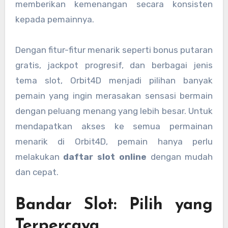
memberikan kemenangan secara konsisten
kepada pemainnya.
Dengan fitur-fitur menarik seperti bonus putaran
gratis, jackpot progresif, dan berbagai jenis
tema slot, Orbit4D menjadi pilihan banyak
pemain yang ingin merasakan sensasi bermain
dengan peluang menang yang lebih besar. Untuk
mendapatkan akses ke semua permainan
menarik di Orbit4D, pemain hanya perlu
melakukan
daftar slot online
dengan mudah
dan cepat.
Bandar Slot: Pilih yang
Terpercaya