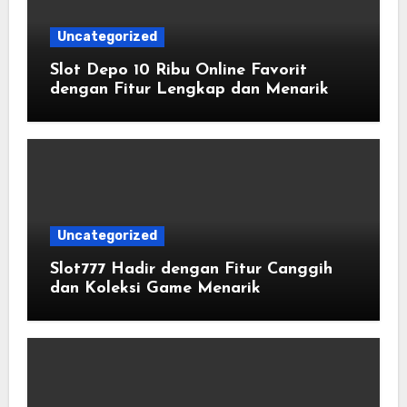
Uncategorized
Slot Depo 10 Ribu Online Favorit
dengan Fitur Lengkap dan Menarik
Uncategorized
Slot777 Hadir dengan Fitur Canggih
dan Koleksi Game Menarik