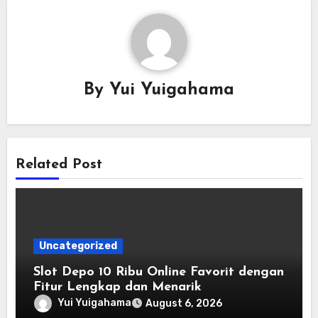
By
Yui Yuigahama
Related Post
Uncategorized
Slot Depo 10 Ribu Online Favorit dengan
Fitur Lengkap dan Menarik
Yui Yuigahama
August 6, 2026