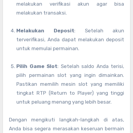
melakukan verifikasi akun agar bisa
melakukan transaksi.
Melakukan Deposit
: Setelah akun
terverifikasi, Anda dapat melakukan deposit
untuk memulai permainan.
Pilih Game Slot
: Setelah saldo Anda terisi,
pilih permainan slot yang ingin dimainkan.
Pastikan memilih mesin slot yang memiliki
tingkat RTP (Return to Player) yang tinggi
untuk peluang menang yang lebih besar.
Dengan mengikuti langkah-langkah di atas,
Anda bisa segera merasakan keseruan bermain