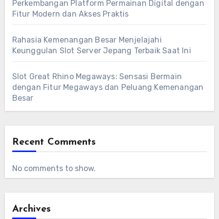
Perkembangan Platform Permainan Digital dengan
Fitur Modern dan Akses Praktis
Rahasia Kemenangan Besar Menjelajahi
Keunggulan Slot Server Jepang Terbaik Saat Ini
Slot Great Rhino Megaways: Sensasi Bermain
dengan Fitur Megaways dan Peluang Kemenangan
Besar
Recent Comments
No comments to show.
Archives