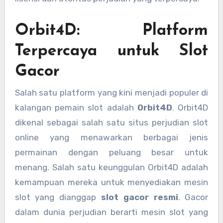
Orbit4D: Platform
Terpercaya untuk Slot
Gacor
Salah satu platform yang kini menjadi populer di
kalangan pemain slot adalah
Orbit4D
. Orbit4D
dikenal sebagai salah satu situs perjudian slot
online yang menawarkan berbagai jenis
permainan dengan peluang besar untuk
menang. Salah satu keunggulan Orbit4D adalah
kemampuan mereka untuk menyediakan mesin
slot yang dianggap
slot gacor resmi
. Gacor
dalam dunia perjudian berarti mesin slot yang