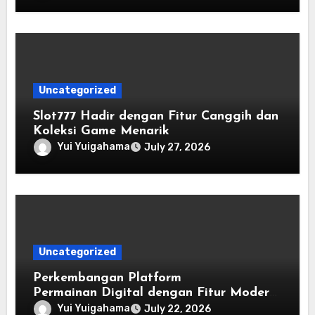
Uncategorized
Slot777 Hadir dengan Fitur Canggih dan
Koleksi Game Menarik
Yui Yuigahama
July 27, 2026
Uncategorized
Perkembangan Platform
Permainan Digital dengan Fitur Modern
dan Akses Praktis
Yui Yuigahama
July 22, 2026