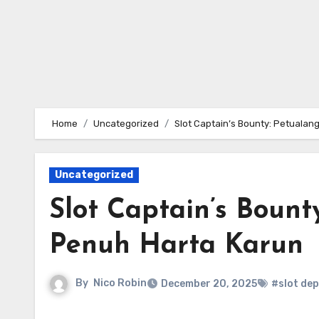
Home
Uncategorized
Slot Captain’s Bounty: Petualan
Uncategorized
Slot Captain’s Boun
Penuh Harta Karun
By
Nico Robin
December 20, 2025
#slot dep