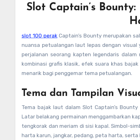
Slot Captain’s Bounty
H
slot 100 perak
Captain’s Bounty merupakan sal
nuansa petualangan laut lepas dengan visual
perjalanan seorang kapten legendaris dalam
kombinasi grafis klasik, efek suara khas bajak 
menarik bagi penggemar tema petualangan.
Tema dan Tampilan Visu
Tema bajak laut dalam Slot Captain’s Bounty
Latar belakang permainan menggambarkan kapal 
tengkorak dan meriam di sisi kapal. Simbol-sim
harta karun, jangkar, pedang, peta harta, sert