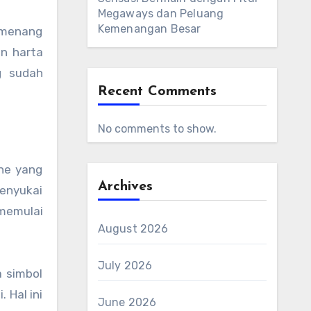
Megaways dan Peluang
Kemenangan Besar
i menang
n harta
g sudah
Recent Comments
No comments to show.
ne yang
Archives
menyukai
memulai
August 2026
July 2026
a simbol
 Hal ini
June 2026