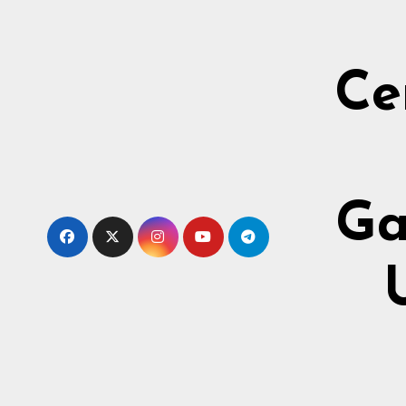
Skip
to
content
Ce
Ga