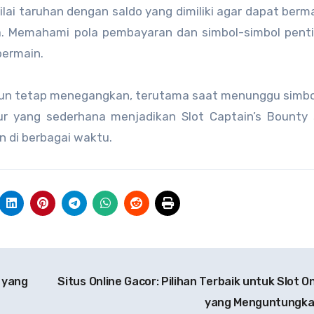
ai taruhan dengan saldo yang dimiliki agar dapat berma
ia. Memahami pola pembayaran dan simbol-simbol pent
ermain.
amun tetap menegangkan, terutama saat menunggu simb
ur yang sederhana menjadikan Slot Captain’s Bounty 
 di berbagai waktu.
 yang
Situs Online Gacor: Pilihan Terbaik untuk Slot On
yang Menguntungk