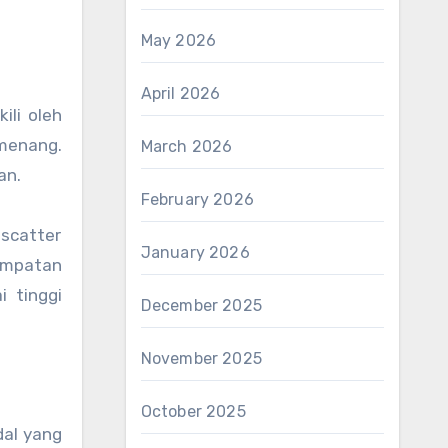
May 2026
April 2026
ili oleh
menang.
March 2026
an.
February 2026
 scatter
January 2026
empatan
 tinggi
December 2025
November 2025
October 2025
dal yang