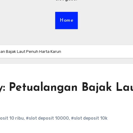
Home
gan Bajak Laut Penuh Harta Karun
ty: Petualangan Bajak La
osit 10 ribu
,
#slot deposit 10000
,
#slot deposit 10k