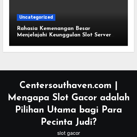
Uncategorized
Rahasia Kemenangan Besar
Menjelajahi Keunggulan Slot Server
Jepang Terbaik Saat Ini
Centersouthaven.com |
Mengapa Slot Gacor adalah
Pilihan Utama bagi Para
Pecinta Judi?
slot gacor