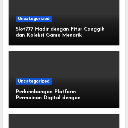
Uncategorized
Slot777 Hadir dengan Fitur Canggih
dan Koleksi Game Menarik
Uncategorized
Perkembangan Platform
Permainan Digital dengan
Fitur Modern dan Akses Praktis