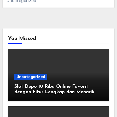
Uncategorized
You Missed
Uncategorized
Slot Depo 10 Ribu Online Favorit
dengan Fitur Lengkap dan Menarik