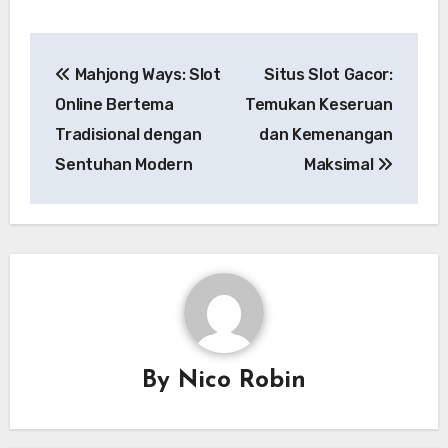
Post
Mahjong Ways: Slot
Situs Slot Gacor:
navigation
Online Bertema
Temukan Keseruan
Tradisional dengan
dan Kemenangan
Sentuhan Modern
Maksimal
By
Nico Robin