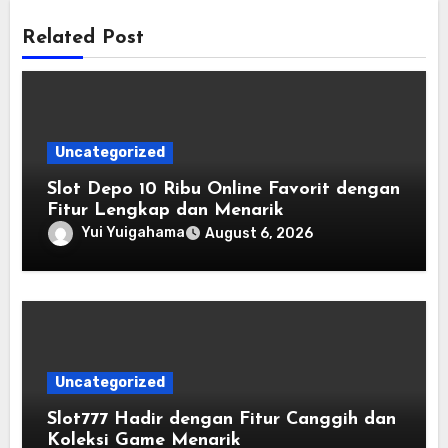
Related Post
Uncategorized
Slot Depo 10 Ribu Online Favorit dengan
Fitur Lengkap dan Menarik
Yui Yuigahama
August 6, 2026
Uncategorized
Slot777 Hadir dengan Fitur Canggih dan
Koleksi Game Menarik