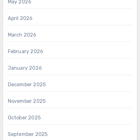
May 2026
April 2026
March 2026
February 2026
January 2026
December 2025
November 2025
October 2025
September 2025