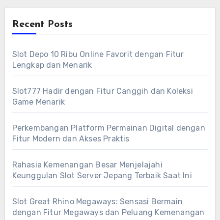
Recent Posts
Slot Depo 10 Ribu Online Favorit dengan Fitur
Lengkap dan Menarik
Slot777 Hadir dengan Fitur Canggih dan Koleksi
Game Menarik
Perkembangan Platform Permainan Digital dengan
Fitur Modern dan Akses Praktis
Rahasia Kemenangan Besar Menjelajahi
Keunggulan Slot Server Jepang Terbaik Saat Ini
Slot Great Rhino Megaways: Sensasi Bermain
dengan Fitur Megaways dan Peluang Kemenangan