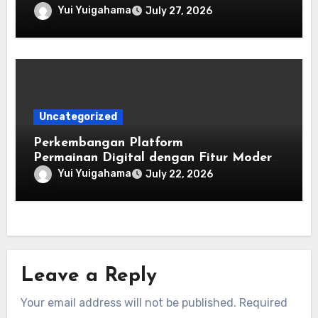
Yui Yuigahama
July 27, 2026
Uncategorized
Perkembangan Platform
Permainan Digital dengan Fitur Modern
dan Akses Praktis
Yui Yuigahama
July 22, 2026
Leave a Reply
Your email address will not be published.
Required