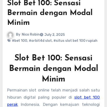
Slot Bet 100: Sensasi
Bermain dengan Modal
Minim
By
Nico Robin
July 2, 2025
#bet 100
,
#orbit4d slot
,
#situs slot bet 100 rupiah
Slot Bet 100: Sensasi
Bermain dengan Modal
Minim
Permainan slot online telah menjadi salah satu
hiburan digital paling populer di
slot bet 100
perak
Indonesia. Dengan kemajuan teknologi