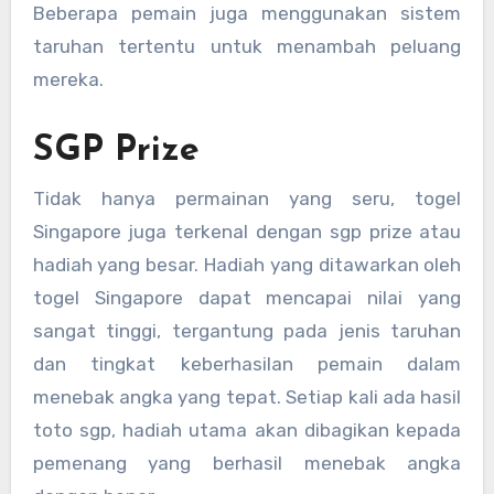
Beberapa pemain juga menggunakan sistem
taruhan tertentu untuk menambah peluang
mereka.
SGP Prize
Tidak hanya permainan yang seru, togel
Singapore juga terkenal dengan sgp prize atau
hadiah yang besar. Hadiah yang ditawarkan oleh
togel Singapore dapat mencapai nilai yang
sangat tinggi, tergantung pada jenis taruhan
dan tingkat keberhasilan pemain dalam
menebak angka yang tepat. Setiap kali ada hasil
toto sgp, hadiah utama akan dibagikan kepada
pemenang yang berhasil menebak angka