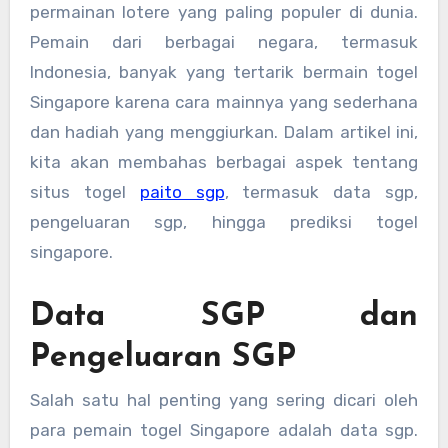
permainan lotere yang paling populer di dunia.
Pemain dari berbagai negara, termasuk
Indonesia, banyak yang tertarik bermain togel
Singapore karena cara mainnya yang sederhana
dan hadiah yang menggiurkan. Dalam artikel ini,
kita akan membahas berbagai aspek tentang
situs togel
paito sgp
, termasuk data sgp,
pengeluaran sgp, hingga prediksi togel
singapore.
Data SGP dan
Pengeluaran SGP
Salah satu hal penting yang sering dicari oleh
para pemain togel Singapore adalah data sgp.