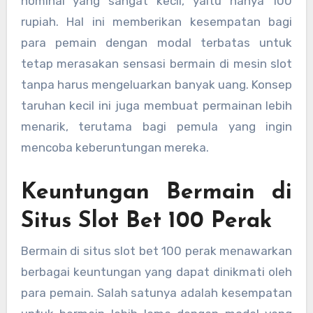
nominal yang sangat kecil, yaitu hanya 100
rupiah. Hal ini memberikan kesempatan bagi
para pemain dengan modal terbatas untuk
tetap merasakan sensasi bermain di mesin slot
tanpa harus mengeluarkan banyak uang. Konsep
taruhan kecil ini juga membuat permainan lebih
menarik, terutama bagi pemula yang ingin
mencoba keberuntungan mereka.
Keuntungan Bermain di
Situs Slot Bet 100 Perak
Bermain di situs slot bet 100 perak menawarkan
berbagai keuntungan yang dapat dinikmati oleh
para pemain. Salah satunya adalah kesempatan