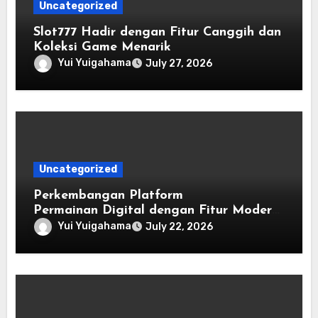
Uncategorized
Slot777 Hadir dengan Fitur Canggih dan
Koleksi Game Menarik
Yui Yuigahama
July 27, 2026
Uncategorized
Perkembangan Platform
Permainan Digital dengan Fitur Modern
dan Akses Praktis
Yui Yuigahama
July 22, 2026