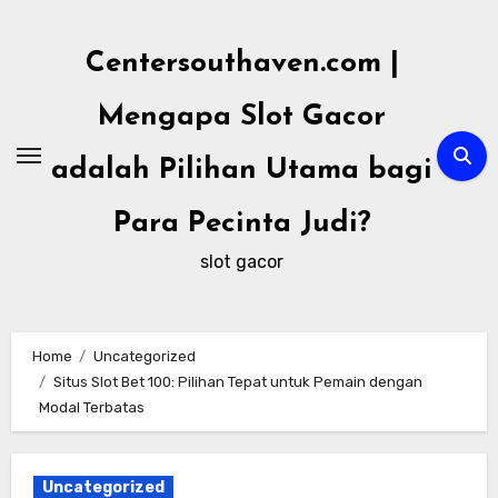
Skip
to
Centersouthaven.com |
content
Mengapa Slot Gacor
adalah Pilihan Utama bagi
Para Pecinta Judi?
slot gacor
Home
Uncategorized
Situs Slot Bet 100: Pilihan Tepat untuk Pemain dengan
Modal Terbatas
Uncategorized