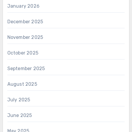
January 2026
December 2025
November 2025
October 2025
September 2025
August 2025
July 2025
June 2025
May 2025