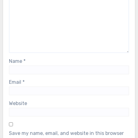
Name
*
Email
*
Website
Save my name, email, and website in this browser