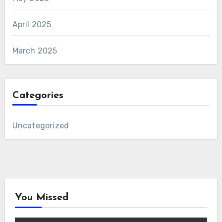
April 2025
March 2025
Categories
Uncategorized
You Missed