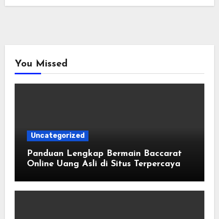
You Missed
Uncategorized
Panduan Lengkap Bermain Baccarat
Online Uang Asli di Situs Terpercaya