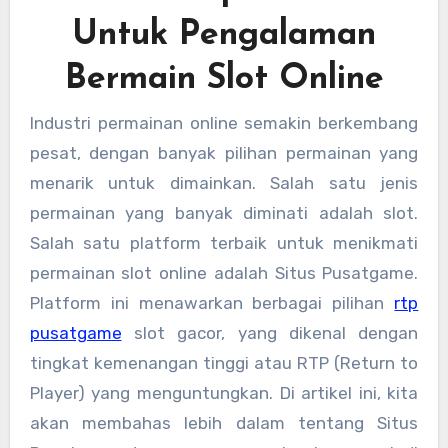
Untuk Pengalaman
Bermain Slot Online
Industri permainan online semakin berkembang
pesat, dengan banyak pilihan permainan yang
menarik untuk dimainkan. Salah satu jenis
permainan yang banyak diminati adalah slot.
Salah satu platform terbaik untuk menikmati
permainan slot online adalah Situs Pusatgame.
Platform ini menawarkan berbagai pilihan
rtp
pusatgame
slot gacor, yang dikenal dengan
tingkat kemenangan tinggi atau RTP (Return to
Player) yang menguntungkan. Di artikel ini, kita
akan membahas lebih dalam tentang Situs