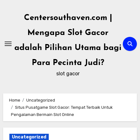
Skip
to
Centersouthaven.com |
content
Mengapa Slot Gacor
adalah Pilihan Utama bagi
Para Pecinta Judi?
slot gacor
Home
Uncategorized
Situs Pusatgame Slot Gacor: Tempat Terbaik Untuk
Pengalaman Bermain Slot Online
Uncategorized