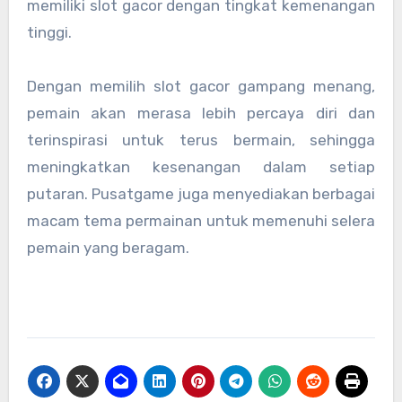
memiliki slot gacor dengan tingkat kemenangan
tinggi.
Dengan memilih slot gacor gampang menang,
pemain akan merasa lebih percaya diri dan
terinspirasi untuk terus bermain, sehingga
meningkatkan kesenangan dalam setiap
putaran. Pusatgame juga menyediakan berbagai
macam tema permainan untuk memenuhi selera
pemain yang beragam.