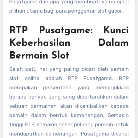
Pusatgame dan apa yang membuatnya menjadi
pilihan utama bagi para penggemar slot gacor.
RTP Pusatgame: Kunci
Keberhasilan Dalam
Bermain Slot
Salah satu hal yang paling dicari oleh pemain
slot online adalah RTP Pusatgame. RTP
merupakan persentase yang menunjukkan
berapa banyak uang yang dipertaruhkan dalam
sebuah permainan akan dikembalikan kepada
pemain dalam bentuk kemenangan. Semakin
tinggi RTP, semakin besar peluang pemain untuk
mendapatkan kemenangan. Pusatgame dikenal