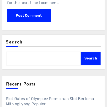
for the next time I comment.
Search
Search
Recent Posts
Slot Gates of Olympus: Permainan Slot Bertema
Mitologi yang Populer