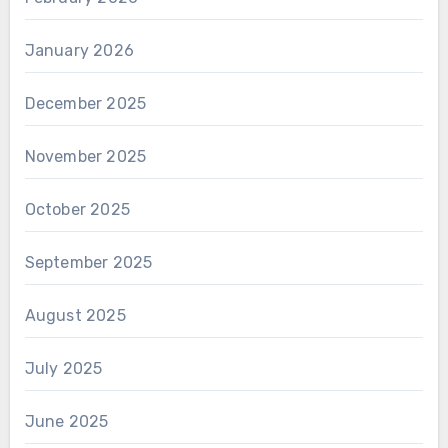
January 2026
December 2025
November 2025
October 2025
September 2025
August 2025
July 2025
June 2025