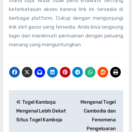
mana saja. Anda tidak perlu khawatir tentang
keterbatasan akses karena link ini tersedia di
berbagai platform. Cukup dengan mengunjungi
link slot gacor yang tersedia, Anda bisa langsung
login dan menikmati permainan dengan peluang
menang yang menguntungkan.
Post
Togel Kamboja:
Mengenal Togel
navigation
Mengenal Lebih Dekat
Cambodia dan
Situs Togel Kamboja
Fenomena
Pengeluaran