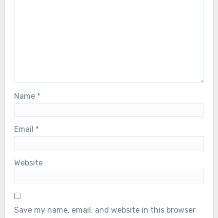
Name
*
Email
*
Website
Save my name, email, and website in this browser