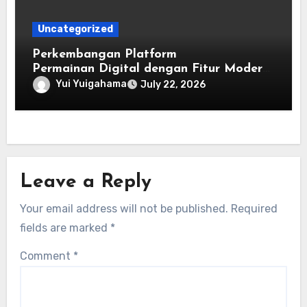
Uncategorized
Perkembangan Platform
Permainan Digital dengan Fitur Modern
dan Akses Praktis
Yui Yuigahama
July 22, 2026
Leave a Reply
Your email address will not be published.
Required
fields are marked
*
Comment
*