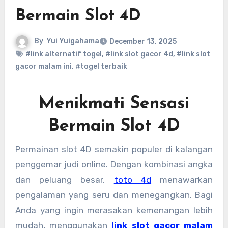
Bermain Slot 4D
By
Yui Yuigahama
December 13, 2025
#link alternatif togel
,
#link slot gacor 4d
,
#link slot
gacor malam ini
,
#togel terbaik
Menikmati Sensasi
Bermain Slot 4D
Permainan slot 4D semakin populer di kalangan
penggemar judi online. Dengan kombinasi angka
dan peluang besar,
toto 4d
menawarkan
pengalaman yang seru dan menegangkan. Bagi
Anda yang ingin merasakan kemenangan lebih
mudah, menggunakan
link slot gacor malam