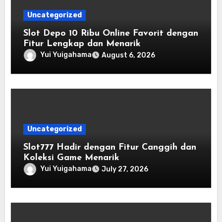
Uncategorized
Slot Depo 10 Ribu Online Favorit dengan
Fitur Lengkap dan Menarik
Yui Yuigahama
August 6, 2026
Uncategorized
Slot777 Hadir dengan Fitur Canggih dan
Koleksi Game Menarik
Yui Yuigahama
July 27, 2026