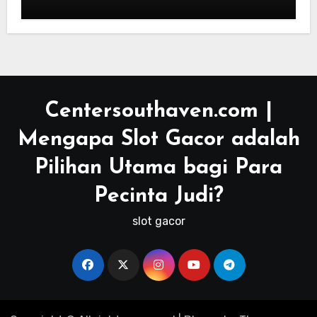
Jepang Terbaik Saat Ini
Centersouthaven.com |
Mengapa Slot Gacor adalah
Pilihan Utama bagi Para
Pecinta Judi?
slot gacor