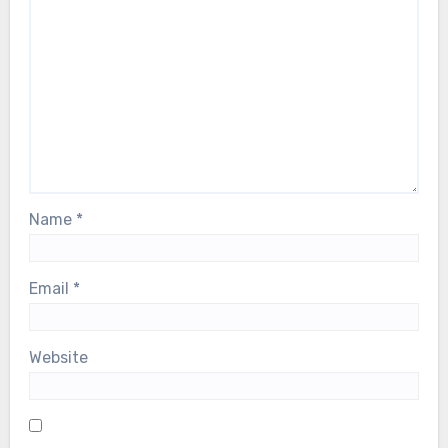
Name
*
Email
*
Website