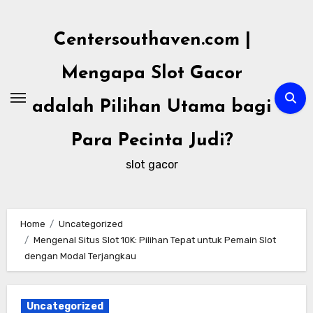
Skip
to
Centersouthaven.com |
content
Mengapa Slot Gacor
adalah Pilihan Utama bagi
Para Pecinta Judi?
slot gacor
Home
Uncategorized
Mengenal Situs Slot 10K: Pilihan Tepat untuk Pemain Slot
dengan Modal Terjangkau
Uncategorized