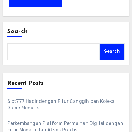
Search
Search
Recent Posts
Slot777 Hadir dengan Fitur Canggih dan Koleksi
Game Menarik
Perkembangan Platform Permainan Digital dengan
Fitur Modern dan Akses Praktis