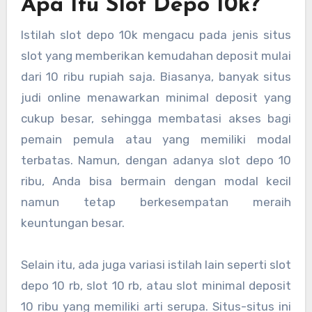
Apa Itu Slot Depo 10k?
Istilah slot depo 10k mengacu pada jenis situs
slot yang memberikan kemudahan deposit mulai
dari 10 ribu rupiah saja. Biasanya, banyak situs
judi online menawarkan minimal deposit yang
cukup besar, sehingga membatasi akses bagi
pemain pemula atau yang memiliki modal
terbatas. Namun, dengan adanya slot depo 10
ribu, Anda bisa bermain dengan modal kecil
namun tetap berkesempatan meraih
keuntungan besar.
Selain itu, ada juga variasi istilah lain seperti slot
depo 10 rb, slot 10 rb, atau slot minimal deposit
10 ribu yang memiliki arti serupa. Situs-situs ini