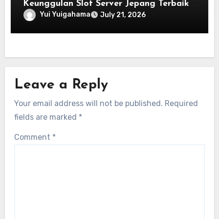
Keunggulan Slot Server Jepang Terbaik
Saat Ini
Yui Yuigahama
July 21, 2026
Leave a Reply
Your email address will not be published.
Required
fields are marked
*
Comment
*