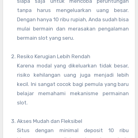
siapa saja untuk mencoba peruntungan
tanpa harus mengeluarkan uang besar.
Dengan hanya 10 ribu rupiah, Anda sudah bisa
mulai bermain dan merasakan pengalaman
bermain slot yang seru.
Resiko Kerugian Lebih Rendah
Karena modal yang dikeluarkan tidak besar,
risiko kehilangan uang juga menjadi lebih
kecil. Ini sangat cocok bagi pemula yang baru
belajar memahami mekanisme permainan
slot.
Akses Mudah dan Fleksibel
Situs dengan minimal deposit 10 ribu