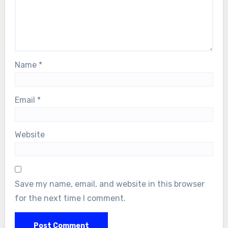
Name
*
Email
*
Website
Save my name, email, and website in this browser
for the next time I comment.