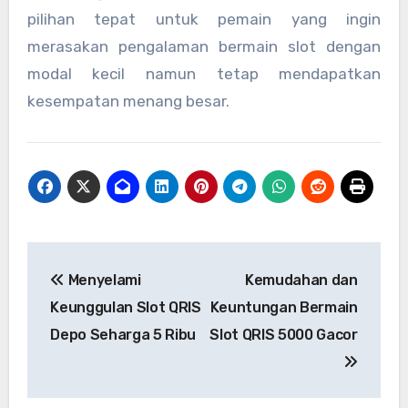
pilihan tepat untuk pemain yang ingin
merasakan pengalaman bermain slot dengan
modal kecil namun tetap mendapatkan
kesempatan menang besar.
Post
Menyelami
Kemudahan dan
navigation
Keunggulan Slot QRIS
Keuntungan Bermain
Depo Seharga 5 Ribu
Slot QRIS 5000 Gacor