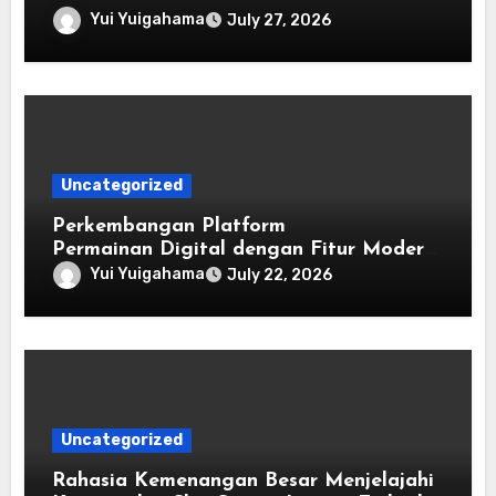
Yui Yuigahama
July 27, 2026
Uncategorized
Perkembangan Platform
Permainan Digital dengan Fitur Modern
dan Akses Praktis
Yui Yuigahama
July 22, 2026
Uncategorized
Rahasia Kemenangan Besar Menjelajahi