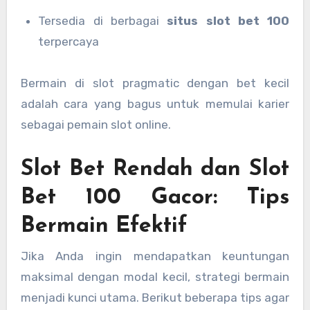
Tersedia di berbagai
situs slot bet 100
terpercaya
Bermain di slot pragmatic dengan bet kecil
adalah cara yang bagus untuk memulai karier
sebagai pemain slot online.
Slot Bet Rendah dan Slot
Bet 100 Gacor: Tips
Bermain Efektif
Jika Anda ingin mendapatkan keuntungan
maksimal dengan modal kecil, strategi bermain
menjadi kunci utama. Berikut beberapa tips agar