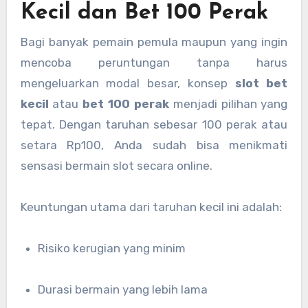
Kecil dan Bet 100 Perak
Bagi banyak pemain pemula maupun yang ingin
mencoba peruntungan tanpa harus
mengeluarkan modal besar, konsep
slot bet
kecil
atau
bet 100 perak
menjadi pilihan yang
tepat. Dengan taruhan sebesar 100 perak atau
setara Rp100, Anda sudah bisa menikmati
sensasi bermain slot secara online.
Keuntungan utama dari taruhan kecil ini adalah:
Risiko kerugian yang minim
Durasi bermain yang lebih lama