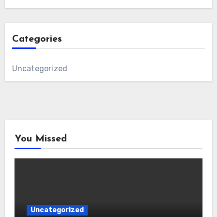
Categories
Uncategorized
You Missed
Uncategorized