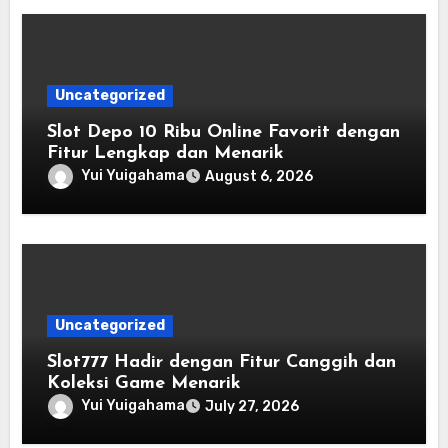
Uncategorized
Slot Depo 10 Ribu Online Favorit dengan
Fitur Lengkap dan Menarik
Yui Yuigahama
August 6, 2026
Uncategorized
Slot777 Hadir dengan Fitur Canggih dan
Koleksi Game Menarik
Yui Yuigahama
July 27, 2026