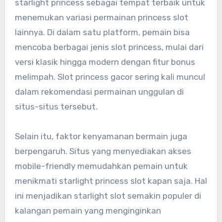
starlight princess sebagai tempat terbaik untuk
menemukan variasi permainan princess slot
lainnya. Di dalam satu platform, pemain bisa
mencoba berbagai jenis slot princess, mulai dari
versi klasik hingga modern dengan fitur bonus
melimpah. Slot princess gacor sering kali muncul
dalam rekomendasi permainan unggulan di
situs-situs tersebut.
Selain itu, faktor kenyamanan bermain juga
berpengaruh. Situs yang menyediakan akses
mobile-friendly memudahkan pemain untuk
menikmati starlight princess slot kapan saja. Hal
ini menjadikan starlight slot semakin populer di
kalangan pemain yang menginginkan