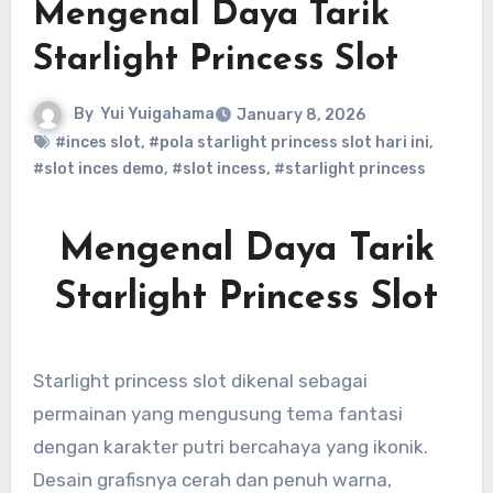
Mengenal Daya Tarik
Starlight Princess Slot
By
Yui Yuigahama
January 8, 2026
#inces slot
,
#pola starlight princess slot hari ini
,
#slot inces demo
,
#slot incess
,
#starlight princess
Mengenal Daya Tarik
Starlight Princess Slot
Starlight princess slot dikenal sebagai
permainan yang mengusung tema fantasi
dengan karakter putri bercahaya yang ikonik.
Desain grafisnya cerah dan penuh warna,