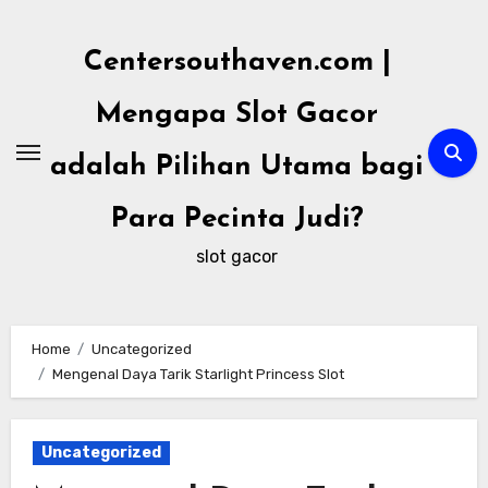
Skip
to
Centersouthaven.com |
content
Mengapa Slot Gacor
adalah Pilihan Utama bagi
Para Pecinta Judi?
slot gacor
Home
Uncategorized
Mengenal Daya Tarik Starlight Princess Slot
Uncategorized