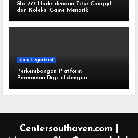
Slot777 Hadir dengan Fitur Canggih
dan Koleksi Game Menarik
Uncategorized
Perkembangan Platform
Permainan Digital dengan
Fitur Modern dan Akses Praktis
Centersouthaven.com |