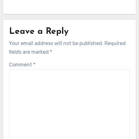
Leave a Reply
Your email address will not be published.
Required
fields are marked
*
Comment
*