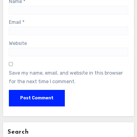
Name
*
Email
*
Website
Save my name, email, and website in this browser
for the next time I comment.
Search