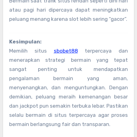
Bermain saat trafik situs rendah seperti dini hari
atau pagi hari dipercaya dapat meningkatkan
peluang menang karena slot lebih sering “gacor”.
Kesimpulan:
Memilih situs
sbobet88
terpercaya dan
menerapkan strategi bermain yang tepat
sangat penting untuk mendapatkan
pengalaman bermain yang aman,
menyenangkan, dan menguntungkan. Dengan
demikian, peluang meraih kemenangan besar
dan jackpot pun semakin terbuka lebar. Pastikan
selalu bermain di situs terpercaya agar proses
bermain berlangsung fair dan transparan.