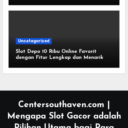
Uncategorized
Slot Depo 10 Ribu Online Favorit
dengan Fitur Lengkap dan Menarik
Centersouthaven.com |
Mengapa Slot Gacor adalah
Pilihan Utama bagi Para