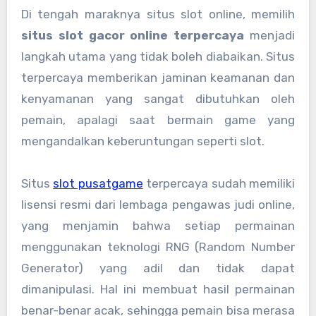
Di tengah maraknya situs slot online, memilih
situs slot gacor online terpercaya
menjadi
langkah utama yang tidak boleh diabaikan. Situs
terpercaya memberikan jaminan keamanan dan
kenyamanan yang sangat dibutuhkan oleh
pemain, apalagi saat bermain game yang
mengandalkan keberuntungan seperti slot.
Situs
slot pusatgame
terpercaya sudah memiliki
lisensi resmi dari lembaga pengawas judi online,
yang menjamin bahwa setiap permainan
menggunakan teknologi RNG (Random Number
Generator) yang adil dan tidak dapat
dimanipulasi. Hal ini membuat hasil permainan
benar-benar acak, sehingga pemain bisa merasa