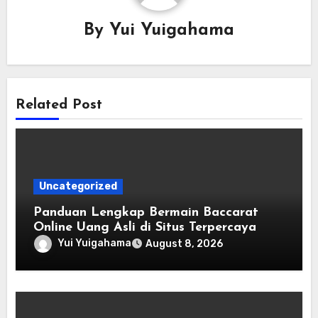
By
Yui Yuigahama
Related Post
Uncategorized
Panduan Lengkap Bermain Baccarat
Online Uang Asli di Situs Terpercaya
Yui Yuigahama
August 8, 2026