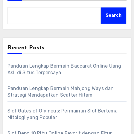
Search
Recent Posts
Panduan Lengkap Bermain Baccarat Online Uang
Asli di Situs Terpercaya
Panduan Lengkap Bermain Mahjong Ways dan
Strategi Mendapatkan Scatter Hitam
Slot Gates of Olympus: Permainan Slot Bertema
Mitologi yang Populer
Slot Depo 10 Ribu Online Favorit dengan Fitur