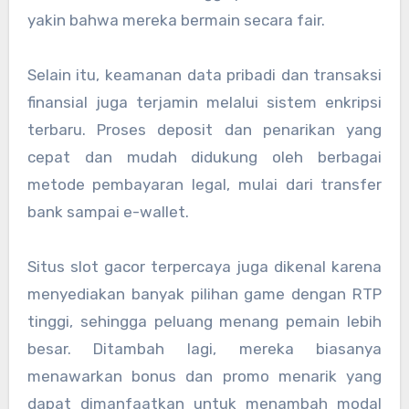
yakin bahwa mereka bermain secara fair.
Selain itu, keamanan data pribadi dan transaksi
finansial juga terjamin melalui sistem enkripsi
terbaru. Proses deposit dan penarikan yang
cepat dan mudah didukung oleh berbagai
metode pembayaran legal, mulai dari transfer
bank sampai e-wallet.
Situs slot gacor terpercaya juga dikenal karena
menyediakan banyak pilihan game dengan RTP
tinggi, sehingga peluang menang pemain lebih
besar. Ditambah lagi, mereka biasanya
menawarkan bonus dan promo menarik yang
dapat dimanfaatkan untuk menambah modal