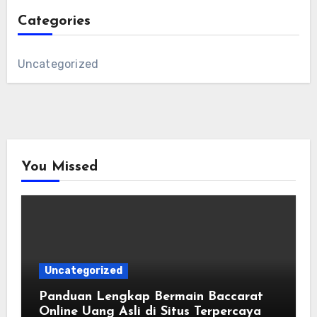
Categories
Uncategorized
You Missed
Uncategorized
Panduan Lengkap Bermain Baccarat
Online Uang Asli di Situs Terpercaya