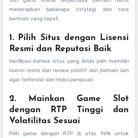
menerapkan beberapa strategi dan cara
bermain yang tepat:
1. Pilih Situs dengan Lisensi
Resmi dan Reputasi Baik
Verifikasi bahwa situs yang Anda pilih memiliki
lisensi resmi dan review positif dari pemain lain
agar terhindar dari risiko penipuan.
2. Mainkan Game Slot
dengan RTP Tinggi dan
Volatilitas Sesuai
Pilih game dengan RTP di atas 96% untuk