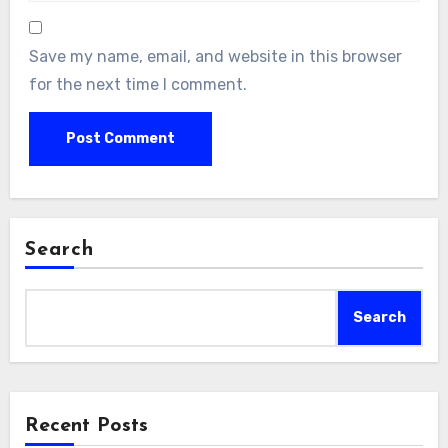
Save my name, email, and website in this browser
for the next time I comment.
Search
Search
Recent Posts