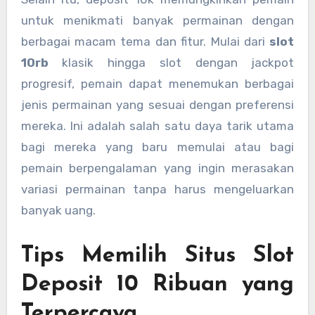
untuk menikmati banyak permainan dengan
berbagai macam tema dan fitur. Mulai dari
slot
10rb
klasik hingga slot dengan jackpot
progresif, pemain dapat menemukan berbagai
jenis permainan yang sesuai dengan preferensi
mereka. Ini adalah salah satu daya tarik utama
bagi mereka yang baru memulai atau bagi
pemain berpengalaman yang ingin merasakan
variasi permainan tanpa harus mengeluarkan
banyak uang.
Tips Memilih Situs Slot
Deposit 10 Ribuan yang
Terpercaya