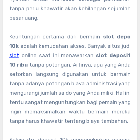
tanpa perlu khawatir akan kehilangan sejumlah
besar uang.
Keuntungan pertama dari bermain
slot depo
10k
adalah kemudahan akses. Banyak situs judi
slot
online saat ini menawarkan
slot deposit
10 ribu
tanpa potongan. Artinya, apa yang Anda
setorkan langsung digunakan untuk bermain
tanpa adanya potongan biaya administrasi yang
mengurangi jumlah saldo yang Anda miliki. Hal ini
tentu sangat menguntungkan bagi pemain yang
ingin memaksimalkan waktu bermain mereka
tanpa harus khawatir tentang biaya tambahan.
Selain itu, deposit 10k memungkinkan pemain