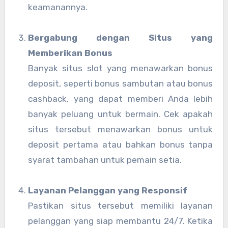
keamanannya.
Bergabung dengan Situs yang
Memberikan Bonus
Banyak situs slot yang menawarkan bonus
deposit, seperti bonus sambutan atau bonus
cashback, yang dapat memberi Anda lebih
banyak peluang untuk bermain. Cek apakah
situs tersebut menawarkan bonus untuk
deposit pertama atau bahkan bonus tanpa
syarat tambahan untuk pemain setia.
Layanan Pelanggan yang Responsif
Pastikan situs tersebut memiliki layanan
pelanggan yang siap membantu 24/7. Ketika