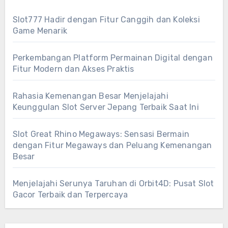
Slot777 Hadir dengan Fitur Canggih dan Koleksi
Game Menarik
Perkembangan Platform Permainan Digital dengan
Fitur Modern dan Akses Praktis
Rahasia Kemenangan Besar Menjelajahi
Keunggulan Slot Server Jepang Terbaik Saat Ini
Slot Great Rhino Megaways: Sensasi Bermain
dengan Fitur Megaways dan Peluang Kemenangan
Besar
Menjelajahi Serunya Taruhan di Orbit4D: Pusat Slot
Gacor Terbaik dan Terpercaya