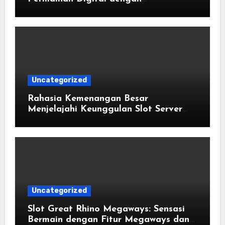
Fitur Modern dan Akses Praktis
Uncategorized
Rahasia Kemenangan Besar
Menjelajahi Keunggulan Slot Server
Jepang Terbaik Saat Ini
Uncategorized
Slot Great Rhino Megaways: Sensasi
Bermain dengan Fitur Megaways dan