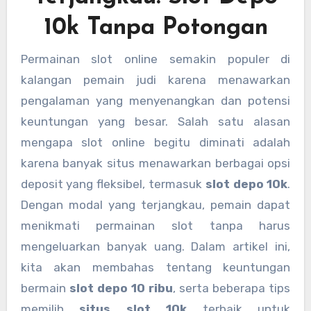
10k Tanpa Potongan
Permainan slot online semakin populer di
kalangan pemain judi karena menawarkan
pengalaman yang menyenangkan dan potensi
keuntungan yang besar. Salah satu alasan
mengapa slot online begitu diminati adalah
karena banyak situs menawarkan berbagai opsi
deposit yang fleksibel, termasuk
slot depo 10k
.
Dengan modal yang terjangkau, pemain dapat
menikmati permainan slot tanpa harus
mengeluarkan banyak uang. Dalam artikel ini,
kita akan membahas tentang keuntungan
bermain
slot depo 10 ribu
, serta beberapa tips
memilih
situs slot 10k
terbaik untuk