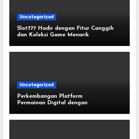
Uncategorized
Slot777 Hadir dengan Fitur Canggih
dan Koleksi Game Menarik
Uncategorized
Perkembangan Platform
Permainan Digital dengan
Fitur Modern dan Akses Praktis