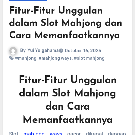
Fitur-Fitur Unggulan
dalam Slot Mahjong dan
Cara Memanfaatkannya
By
Yui Yuigahama
October 16, 2025
#mahjong
,
#mahjong ways
,
#slot mahjong
Fitur-Fitur Unggulan
dalam Slot Mahjong
dan Cara
Memanfaatkannya
Slot
mahjong ways
gacor dikenal dengan