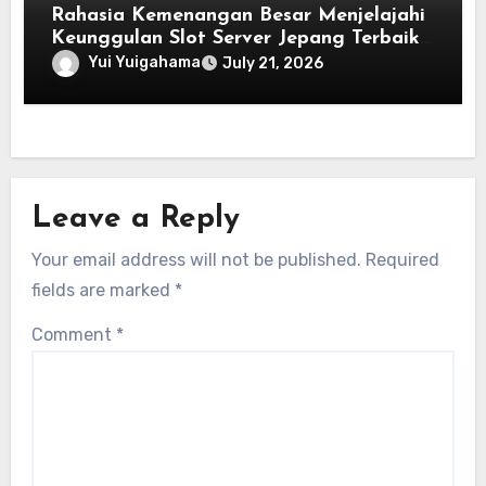
Rahasia Kemenangan Besar Menjelajahi
Keunggulan Slot Server Jepang Terbaik
Saat Ini
Yui Yuigahama
July 21, 2026
Leave a Reply
Your email address will not be published.
Required
fields are marked
*
Comment
*