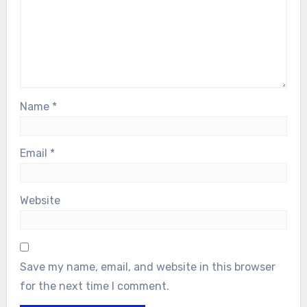
Name
*
Email
*
Website
Save my name, email, and website in this browser
for the next time I comment.