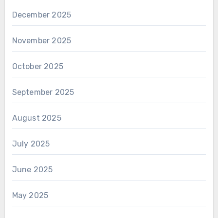
December 2025
November 2025
October 2025
September 2025
August 2025
July 2025
June 2025
May 2025