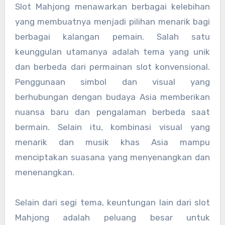
Slot Mahjong menawarkan berbagai kelebihan
yang membuatnya menjadi pilihan menarik bagi
berbagai kalangan pemain. Salah satu
keunggulan utamanya adalah tema yang unik
dan berbeda dari permainan slot konvensional.
Penggunaan simbol dan visual yang
berhubungan dengan budaya Asia memberikan
nuansa baru dan pengalaman berbeda saat
bermain. Selain itu, kombinasi visual yang
menarik dan musik khas Asia mampu
menciptakan suasana yang menyenangkan dan
menenangkan.
Selain dari segi tema, keuntungan lain dari slot
Mahjong adalah peluang besar untuk