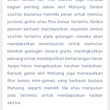
bagian penting dalam slot Mahjong. Simbol
scatter biasanya memiliki peran untuk memicu
putaran gratis atau fitur bonus tertentu. Ketika
pemain berhasil mendapatkan sejumlah simbol
scatter tertentu pada gulungan, mereka akan
mendapatkan kesempatan untuk memutar
kembali gulungan secara gratis, meningkatkan
peluang untuk mendapatkan kemenangan besar
tanpa harus mengeluarkan taruhan tambahan.
Banyak game slot Mahjong juga menawarkan
fitur bonus mini-games yang berbasis budaya
Mahjong, seperti memilih tile atau menyusun
pola tertentu untuk mendapatkan hadiah
ekstra.