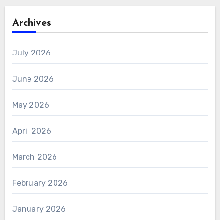
Archives
July 2026
June 2026
May 2026
April 2026
March 2026
February 2026
January 2026