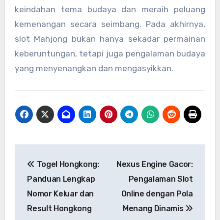
keindahan tema budaya dan meraih peluang
kemenangan secara seimbang. Pada akhirnya,
slot Mahjong bukan hanya sekadar permainan
keberuntungan, tetapi juga pengalaman budaya
yang menyenangkan dan mengasyikkan.
Post
Togel Hongkong:
Nexus Engine Gacor:
navigation
Panduan Lengkap
Pengalaman Slot
Nomor Keluar dan
Online dengan Pola
Result Hongkong
Menang Dinamis