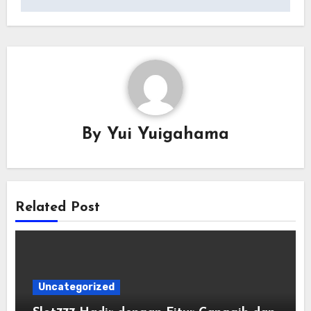
By
Yui Yuigahama
Related Post
Uncategorized