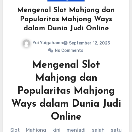
Mengenal Slot Mahjong dan
Popularitas Mahjong Ways
dalam Dunia Judi Online
Yui Yuigahama
September 12, 2025
No Comments
Mengenal Slot
Mahjong dan
Popularitas Mahjong
Ways dalam Dunia Judi
Online
Slot Mahjong kini menjadi salah satu