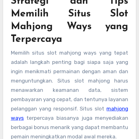
Strategi dan Tips
Memilih Situs Slot
Mahjong Ways yang
Terpercaya
Memilih situs slot mahjong ways yang tepat
adalah langkah penting bagi siapa saja yang
ingin menikmati permainan dengan aman dan
menguntungkan. Situs slot mahjong harus
menawarkan keamanan data, sistem
pembayaran yang cepat, dan tentunya layanan
pelanggan yang responsif. Situs slot
mahjong
ways
terpercaya biasanya juga menyediakan
berbagai bonus menarik yang dapat membantu
pemain meningkatkan modal awal mereka.