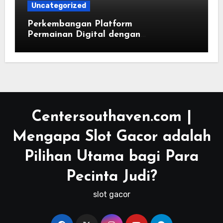
Uncategorized
Perkembangan Platform
Permainan Digital dengan
Fitur Modern dan Akses Praktis
Centersouthaven.com |
Mengapa Slot Gacor adalah
Pilihan Utama bagi Para
Pecinta Judi?
slot gacor