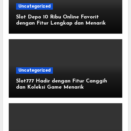
Uncategorized
Slot Depo 10 Ribu Online Favorit
dengan Fitur Lengkap dan Menarik
Uncategorized
Slot777 Hadir dengan Fitur Canggih
dan Koleksi Game Menarik