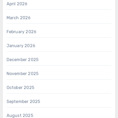
April 2026
March 2026
February 2026
January 2026
December 2025
November 2025
October 2025
September 2025
August 2025