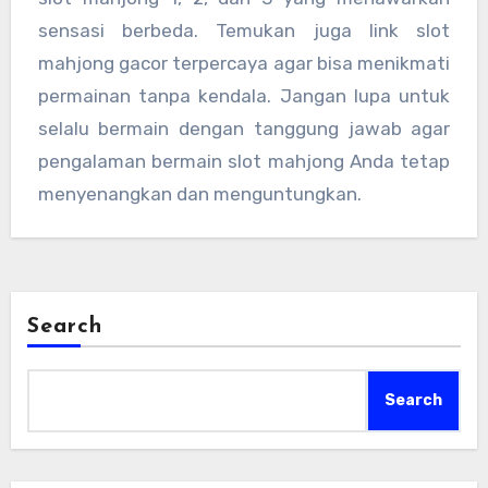
sensasi berbeda. Temukan juga link slot
mahjong gacor terpercaya agar bisa menikmati
permainan tanpa kendala. Jangan lupa untuk
selalu bermain dengan tanggung jawab agar
pengalaman bermain slot mahjong Anda tetap
menyenangkan dan menguntungkan.
Search
Search