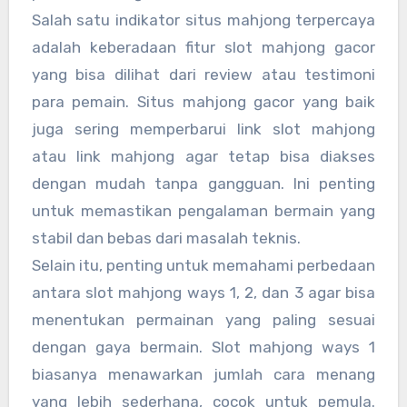
Salah satu indikator situs mahjong terpercaya
adalah keberadaan fitur slot mahjong gacor
yang bisa dilihat dari review atau testimoni
para pemain. Situs mahjong gacor yang baik
juga sering memperbarui link slot mahjong
atau link mahjong agar tetap bisa diakses
dengan mudah tanpa gangguan. Ini penting
untuk memastikan pengalaman bermain yang
stabil dan bebas dari masalah teknis.
Selain itu, penting untuk memahami perbedaan
antara slot mahjong ways 1, 2, dan 3 agar bisa
menentukan permainan yang paling sesuai
dengan gaya bermain. Slot mahjong ways 1
biasanya menawarkan jumlah cara menang
yang lebih sederhana, cocok untuk pemula.