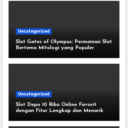
Uncategorized
Slot Gates of Olympus: Permainan Slot
Bertema Mitologi yang Populer
Uncategorized
Slot Depo 10 Ribu Online Favorit
dengan Fitur Lengkap dan Menarik