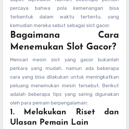
percaya bahwa pola kemenangan bisa
terbentuk dalam waktu tertentu, yang
kemudian mereka sebut sebagai slot gacor.
Bagaimana Cara
Menemukan Slot Gacor?
Mencari mesin slot yang gacor bukanlah
perkara yang mudah, namun ada beberapa
cara yang bisa dilakukan untuk meningkatkan
peluang menemukan mesin tersebut. Berikut
adalah beberapa tips yang sering digunakan
oleh para pemain berpengalaman:
1.
Melakukan Riset dan
Ulasan Pemain Lain