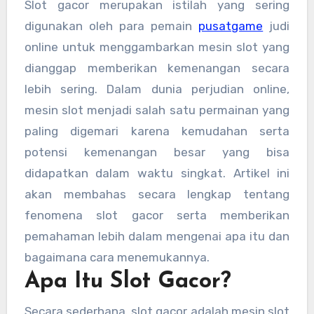
Slot gacor merupakan istilah yang sering
digunakan oleh para pemain
pusatgame
judi
online untuk menggambarkan mesin slot yang
dianggap memberikan kemenangan secara
lebih sering. Dalam dunia perjudian online,
mesin slot menjadi salah satu permainan yang
paling digemari karena kemudahan serta
potensi kemenangan besar yang bisa
didapatkan dalam waktu singkat. Artikel ini
akan membahas secara lengkap tentang
fenomena slot gacor serta memberikan
pemahaman lebih dalam mengenai apa itu dan
bagaimana cara menemukannya.
Apa Itu Slot Gacor?
Secara sederhana, slot gacor adalah mesin slot