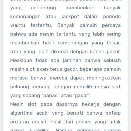
yang cenderung memberikan banyak
kemenangan atau jackpot dalam periode
waktu tertentu. Banyak pemain percaya
bahwa ada mesin tertentu yang lebih sering
memberikan hasil kemenangan yang besar,
atau yang lebih dikenal dengan istilah gacor.
Meskipun tidak ada jaminan bahwa sebuah
mesin slot akan terus gacor, beberapa pemain
merasa bahwa mereka dapat meningkatkan
peluang menang dengan memilih mesin slot
yang sedang “panas” atau “gacor”.
Mesin slot pada dasarnya bekerja dengan
algoritma acak, yang berarti bahwa setiap
putaran adalah hasil dari proses yang tidak
dapat diprediksi. Namun, beberapa pemain