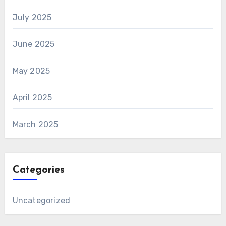
July 2025
June 2025
May 2025
April 2025
March 2025
Categories
Uncategorized