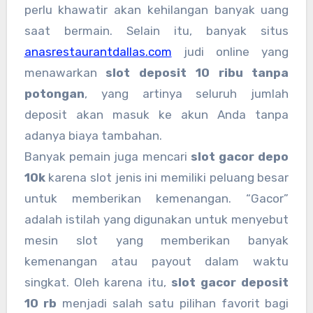
perlu khawatir akan kehilangan banyak uang
saat bermain. Selain itu, banyak situs
anasrestaurantdallas.com
judi online yang
menawarkan
slot deposit 10 ribu tanpa
potongan
, yang artinya seluruh jumlah
deposit akan masuk ke akun Anda tanpa
adanya biaya tambahan.
Banyak pemain juga mencari
slot gacor depo
10k
karena slot jenis ini memiliki peluang besar
untuk memberikan kemenangan. “Gacor”
adalah istilah yang digunakan untuk menyebut
mesin slot yang memberikan banyak
kemenangan atau payout dalam waktu
singkat. Oleh karena itu,
slot gacor deposit
10 rb
menjadi salah satu pilihan favorit bagi