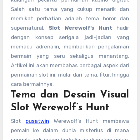
Salah satu tema yang cukup menarik dan
memikat perhatian adalah tema horor dan
supernatural.
Slot Werewolf’s Hunt
hadir
dengan konsep serigala jadi-jadian yang
memacu adrenalin, memberikan pengalaman
bermain yang seru sekaligus menantang.
Artikel ini akan membahas berbagai aspek dari
permainan slot ini, mulai dari tema, fitur, hingga
cara bermainnya.
Tema dan Desain Visual
Slot Werewolf’s Hunt
Slot
pusatwin
Werewolf’s Hunt membawa
pemain ke dalam dunia misterius di mana
serigala jadi-jadian berkeliaran di malam gelap.