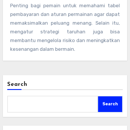
Penting bagi pemain untuk memahami tabel
pembayaran dan aturan permainan agar dapat
memaksimalkan peluang menang. Selain itu,
mengatur strategi taruhan juga bisa
membantu mengelola risiko dan meningkatkan
kesenangan dalam bermain.
Search
Search