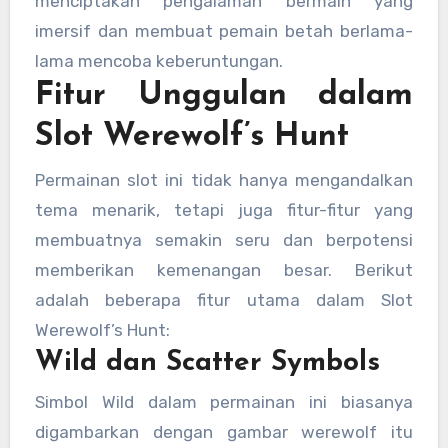
menciptakan pengalaman bermain yang
imersif dan membuat pemain betah berlama-
lama mencoba keberuntungan.
Fitur Unggulan dalam
Slot Werewolf’s Hunt
Permainan slot ini tidak hanya mengandalkan
tema menarik, tetapi juga fitur-fitur yang
membuatnya semakin seru dan berpotensi
memberikan kemenangan besar. Berikut
adalah beberapa fitur utama dalam Slot
Werewolf’s Hunt:
Wild dan Scatter Symbols
Simbol Wild dalam permainan ini biasanya
digambarkan dengan gambar werewolf itu