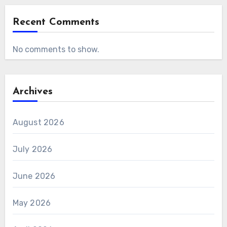
Recent Comments
No comments to show.
Archives
August 2026
July 2026
June 2026
May 2026