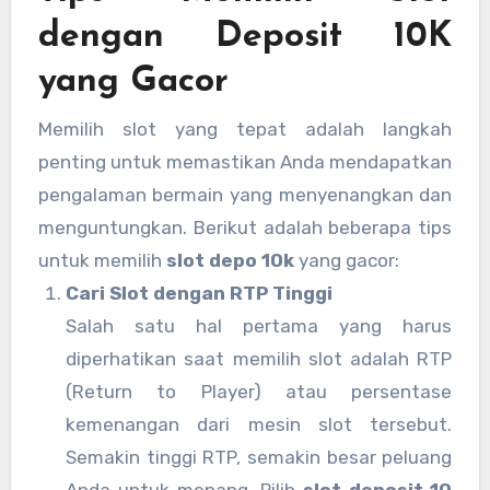
dengan Deposit 10K
yang Gacor
Memilih slot yang tepat adalah langkah
penting untuk memastikan Anda mendapatkan
pengalaman bermain yang menyenangkan dan
menguntungkan. Berikut adalah beberapa tips
untuk memilih
slot depo 10k
yang gacor:
Cari Slot dengan RTP Tinggi
Salah satu hal pertama yang harus
diperhatikan saat memilih slot adalah RTP
(Return to Player) atau persentase
kemenangan dari mesin slot tersebut.
Semakin tinggi RTP, semakin besar peluang
Anda untuk menang. Pilih
slot deposit 10