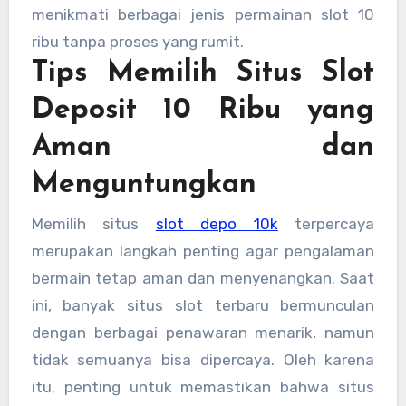
menikmati berbagai jenis permainan slot 10
ribu tanpa proses yang rumit.
Tips Memilih Situs Slot
Deposit 10 Ribu yang
Aman dan
Menguntungkan
Memilih situs
slot depo 10k
terpercaya
merupakan langkah penting agar pengalaman
bermain tetap aman dan menyenangkan. Saat
ini, banyak situs slot terbaru bermunculan
dengan berbagai penawaran menarik, namun
tidak semuanya bisa dipercaya. Oleh karena
itu, penting untuk memastikan bahwa situs