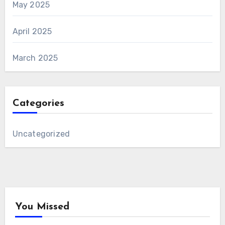
May 2025
April 2025
March 2025
Categories
Uncategorized
You Missed