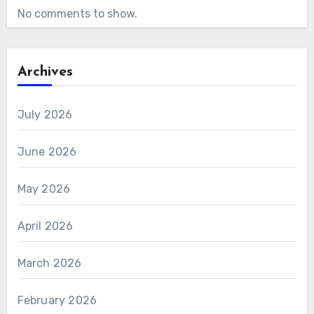
No comments to show.
Archives
July 2026
June 2026
May 2026
April 2026
March 2026
February 2026