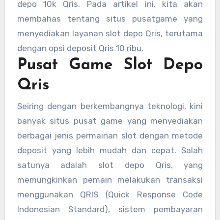
depo 10k Qris. Pada artikel ini, kita akan
membahas tentang situs pusatgame yang
menyediakan layanan slot depo Qris, terutama
dengan opsi deposit Qris 10 ribu.
Pusat Game Slot Depo
Qris
Seiring dengan berkembangnya teknologi, kini
banyak situs pusat game yang menyediakan
berbagai jenis permainan slot dengan metode
deposit yang lebih mudah dan cepat. Salah
satunya adalah slot depo Qris, yang
memungkinkan pemain melakukan transaksi
menggunakan QRIS (Quick Response Code
Indonesian Standard), sistem pembayaran