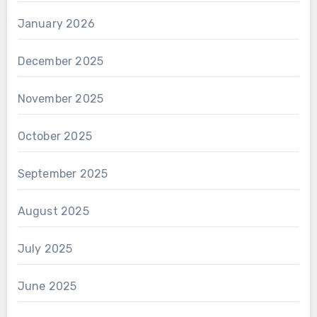
January 2026
December 2025
November 2025
October 2025
September 2025
August 2025
July 2025
June 2025