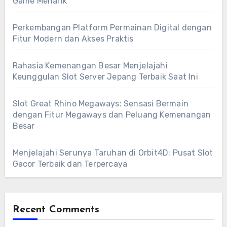
Game Menarik
Perkembangan Platform Permainan Digital dengan
Fitur Modern dan Akses Praktis
Rahasia Kemenangan Besar Menjelajahi
Keunggulan Slot Server Jepang Terbaik Saat Ini
Slot Great Rhino Megaways: Sensasi Bermain
dengan Fitur Megaways dan Peluang Kemenangan
Besar
Menjelajahi Serunya Taruhan di Orbit4D: Pusat Slot
Gacor Terbaik dan Terpercaya
Recent Comments