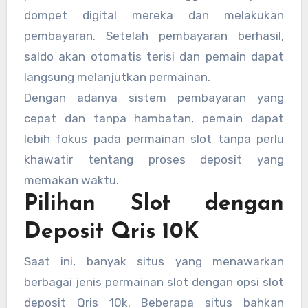
dompet digital mereka dan melakukan
pembayaran. Setelah pembayaran berhasil,
saldo akan otomatis terisi dan pemain dapat
langsung melanjutkan permainan.
Dengan adanya sistem pembayaran yang
cepat dan tanpa hambatan, pemain dapat
lebih fokus pada permainan slot tanpa perlu
khawatir tentang proses deposit yang
memakan waktu.
Pilihan Slot dengan
Deposit Qris 10K
Saat ini, banyak situs yang menawarkan
berbagai jenis permainan slot dengan opsi slot
deposit Qris 10k. Beberapa situs bahkan