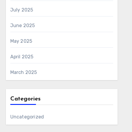
July 2025
June 2025
May 2025
April 2025
March 2025
Categories
Uncategorized