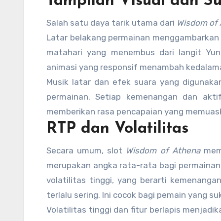
Tampilan Visual dan 
Salah satu daya tarik utama dari
Wisdom of
Latar belakang permainan menggambarkan ku
matahari yang menembus dari langit Yuna
animasi yang responsif menambah kedalam
Musik latar dan efek suara yang digunak
permainan. Setiap kemenangan dan aktifa
memberikan rasa pencapaian yang memuask
RTP dan Volatilitas
Secara umum, slot
Wisdom of Athena
memi
merupakan angka rata-rata bagi permainan s
volatilitas tinggi, yang berarti kemenanga
terlalu sering. Ini cocok bagi pemain yang 
Volatilitas tinggi dan fitur berlapis menjad