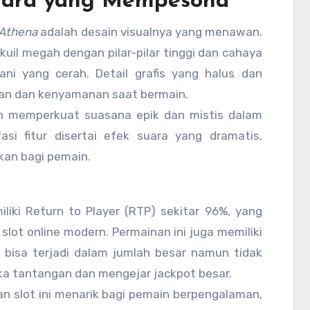
Suara yang Mempesona
 Athena
adalah desain visualnya yang menawan.
il megah dengan pilar-pilar tinggi dan cahaya
ni yang cerah. Detail grafis yang halus dan
an dan kenyamanan saat bermain.
an memperkuat suasana epik dan mistis dalam
si fitur disertai efek suara yang dramatis,
an bagi pemain.
liki Return to Player (RTP) sekitar 96%, yang
lot online modern. Permainan ini juga memiliki
n bisa terjadi dalam jumlah besar namun tidak
suka tantangan dan mengejar jackpot besar.
ikan slot ini menarik bagi pemain berpengalaman,