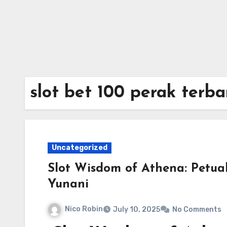
slot bet 100 perak terba
Uncategorized
Slot Wisdom of Athena: Petua
Yunani
Nico Robin
July 10, 2025
No Comments