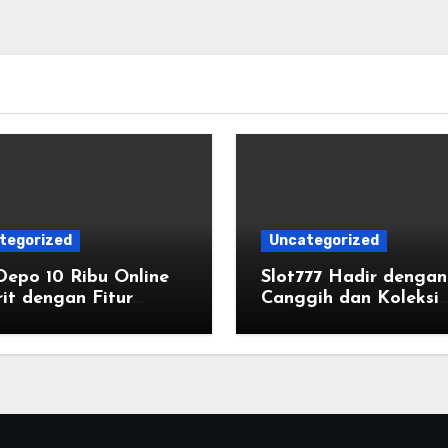
tegorized
Uncategorized
Depo 10 Ribu Online
Slot777 Hadir dengan
it dengan Fitur
Canggih dan Koleksi
kap dan Menarik
Game Menarik