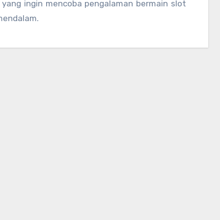
yang ingin mencoba pengalaman bermain slot
mendalam.