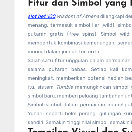
Fitur dan Simbol yang
slot bet 100
Wisdom of Athena
dilengkapi de
menang, termasuk simbol liar (wild), simbol
putaran gratis (free spins). Simbol wi
membentuk kombinasi kemenangan, sementa
muncul dalam jumlah tertentu.
Salah satu fitur unggulan dalam permainan 
selama putaran bebas. Setiap kali ko
meningkat, memberikan potensi hadiah b
itu, sistem
Tumble
memungkinkan simbol y
simbol baru, memberi peluang tambahan un
Simbol-simbol dalam permainan ini meliput
Yunani seperti helm perang, gulungan kun
sendiri. Semakin tinggi nilai simbol, semak