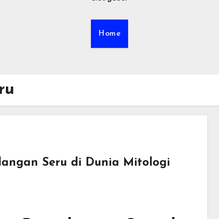
Home
ru
langan Seru di Dunia Mitologi