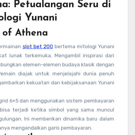
a: Petualangan Seru di
ologi Yunani
 of Athena
permainan
slot bet 200
bertema mitologi Yunani
t lunak terkemuka. Mengambil inspirasi dari
gabungkan elemen-elemen budaya klasik dengan
emain diajak untuk menjelajahi dunia penuh
gambarkan kekuatan dan kebijaksanaan Yunani
t grid 6×5 dan menggunakan sistem pembayaran
bisa terjadi ketika simbol yang sama muncul
gulungan. Ini memberikan dinamika baru dalam
 hanya mengandalkan garis pembayaran.