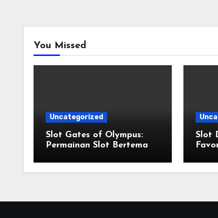
You Missed
Uncategorized
Unca
Slot Gates of Olympus:
Slot 
Permainan Slot Bertema
Favor
Mitologi yang Populer
Leng