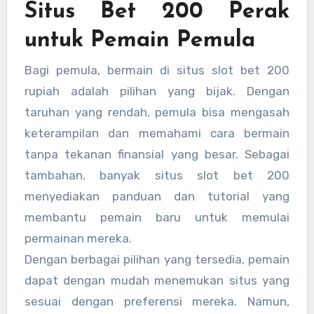
Situs Bet 200 Perak
untuk Pemain Pemula
Bagi pemula, bermain di situs slot bet 200
rupiah adalah pilihan yang bijak. Dengan
taruhan yang rendah, pemula bisa mengasah
keterampilan dan memahami cara bermain
tanpa tekanan finansial yang besar. Sebagai
tambahan, banyak situs slot bet 200
menyediakan panduan dan tutorial yang
membantu pemain baru untuk memulai
permainan mereka.
Dengan berbagai pilihan yang tersedia, pemain
dapat dengan mudah menemukan situs yang
sesuai dengan preferensi mereka. Namun,