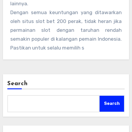
lainnya.
Dengan semua keuntungan yang ditawarkan
oleh situs slot bet 200 perak, tidak heran jika
permainan slot dengan taruhan rendah
semakin populer di kalangan pemain Indonesia.
Pastikan untuk selalu memilih s
Search
Search