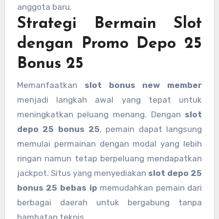
anggota baru.
Strategi Bermain Slot
dengan Promo Depo 25
Bonus 25
Memanfaatkan
slot bonus new member
menjadi langkah awal yang tepat untuk
meningkatkan peluang menang. Dengan
slot
depo 25 bonus 25
, pemain dapat langsung
memulai permainan dengan modal yang lebih
ringan namun tetap berpeluang mendapatkan
jackpot. Situs yang menyediakan
slot depo 25
bonus 25 bebas ip
memudahkan pemain dari
berbagai daerah untuk bergabung tanpa
hambatan teknis.