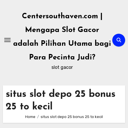
Skip
to
Centersouthaven.com |
content
Mengapa Slot Gacor
adalah Pilihan Utama bagi
Para Pecinta Judi?
slot gacor
situs slot depo 25 bonus
25 to kecil
Home
situs slot depo 25 bonus 25 to kecil