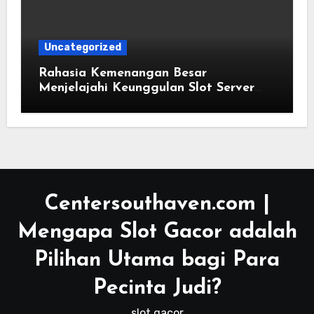
Uncategorized
Rahasia Kemenangan Besar
Menjelajahi Keunggulan Slot Server
Jepang Terbaik Saat Ini
Centersouthaven.com |
Mengapa Slot Gacor adalah
Pilihan Utama bagi Para
Pecinta Judi?
slot gacor