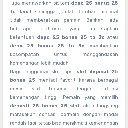
juga menawarkan sistem
depo 25 bonus 25
to kecil
sehingga jumlah taruhan minimal
tidak memberatkan pemain. Bahkan, ada
beberapa platform yang menerapkan
ketentuan
depo 25 bonus 25 to 3x
atau
depo 25 bonus 25 to 5x
, memberikan
kesempatan untuk menggandakan
kemenangan lebih mudah.
Bagi penggemar slot, opsi
slot deposit 25
bonus 25
menjadi favorit karena berbagai
mesin slot tersedia dengan potensi
kemenangan tinggi. Pemain yang memilih
deposit 25 bonus 25 slot
akan langsung
merasakan sensasi bermain dengan modal
rendah tapi tetap bisa menikmati kemenangan