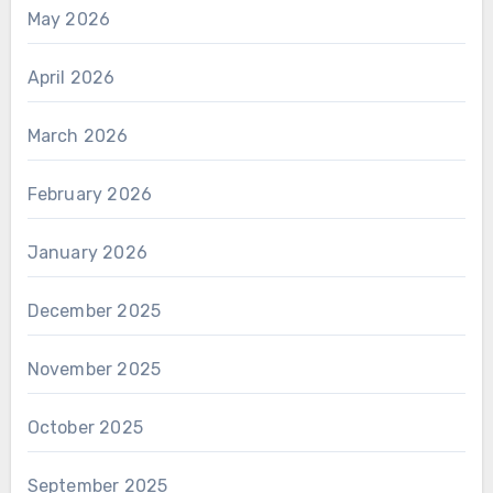
May 2026
April 2026
March 2026
February 2026
January 2026
December 2025
November 2025
October 2025
September 2025