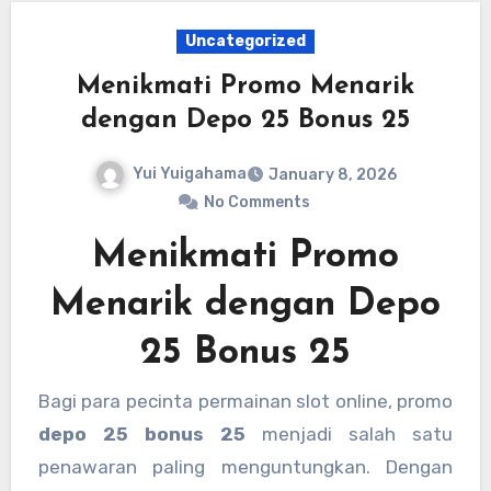
Uncategorized
Menikmati Promo Menarik
dengan Depo 25 Bonus 25
Yui Yuigahama
January 8, 2026
No Comments
Menikmati Promo
Menarik dengan Depo
25 Bonus 25
Bagi para pecinta permainan slot online, promo
depo 25 bonus 25
menjadi salah satu
penawaran paling menguntungkan. Dengan