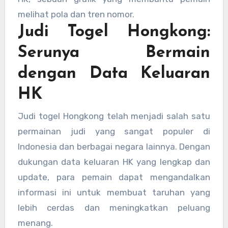
melihat pola dan tren nomor.
Judi Togel Hongkong:
Serunya Bermain
dengan Data Keluaran
HK
Judi togel Hongkong telah menjadi salah satu
permainan judi yang sangat populer di
Indonesia dan berbagai negara lainnya. Dengan
dukungan data keluaran HK yang lengkap dan
update, para pemain dapat mengandalkan
informasi ini untuk membuat taruhan yang
lebih cerdas dan meningkatkan peluang
menang.