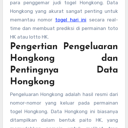
para penggemar judi togel Hongkong. Data
Hongkong yang akurat sangat penting untuk
memantau nomor
togel hari ini
secara real-
time dan membuat prediksi di permainan toto
HK atau lotto HK.
Pengertian Pengeluaran
Hongkong dan
Pentingnya Data
Hongkong
Pengeluaran Hongkong adalah hasil resmi dari
nomor-nomor yang keluar pada permainan
togel Hongkong. Data Hongkong ini biasanya
ditampilkan dalam bentuk paito HK, yang