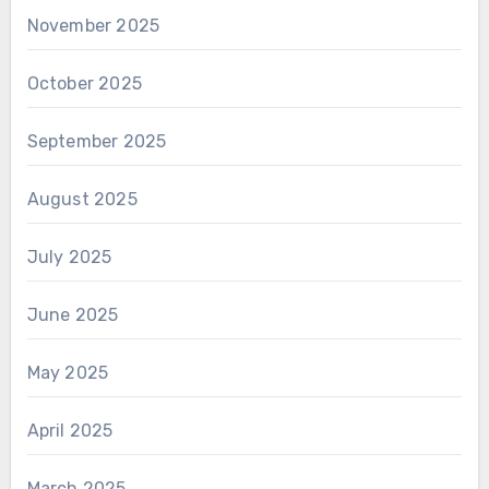
November 2025
October 2025
September 2025
August 2025
July 2025
June 2025
May 2025
April 2025
March 2025