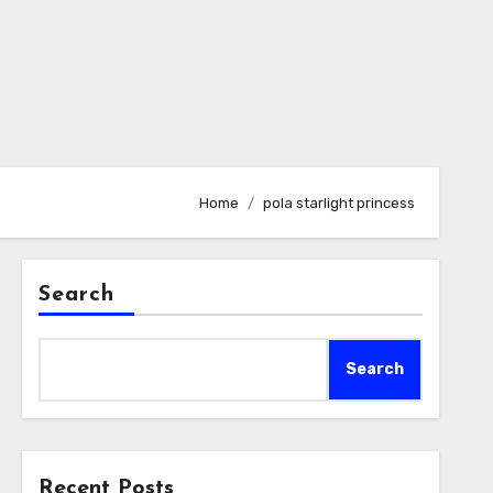
Home
pola starlight princess
Search
Search
Recent Posts