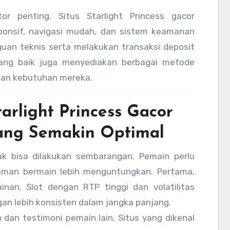
r penting. Situs Starlight Princess gacor
sponsif, navigasi mudah, dan sistem keamanan
uan teknis serta melakukan transaksi deposit
ang baik juga menyediakan berbagai metode
an kebutuhan mereka.
tarlight Princess Gacor
ang Semakin Optimal
dak bisa dilakukan sembarangan. Pemain perlu
aman bermain lebih menguntungkan. Pertama,
inan. Slot dengan RTP tinggi dan volatilitas
 lebih konsisten dalam jangka panjang.
n dan testimoni pemain lain. Situs yang dikenal