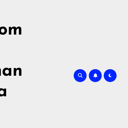
com
han
a