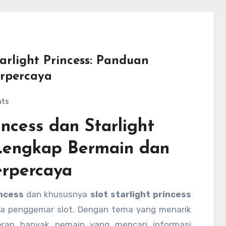
arlight Princess: Panduan
erpercaya
nts
ncess dan Starlight
 Lengkap Bermain dan
erpercaya
incess
dan khususnya
slot starlight princess
ara penggemar slot. Dengan tema yang menarik
eran banyak pemain yang mencari informasi