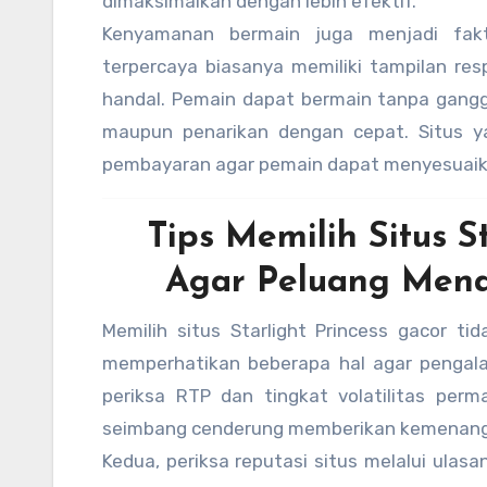
dimaksimalkan dengan lebih efektif.
Kenyamanan bermain juga menjadi fakto
terpercaya biasanya memiliki tampilan re
handal. Pemain dapat bermain tanpa gangg
maupun penarikan dengan cepat. Situs y
pembayaran agar pemain dapat menyesuaik
Tips Memilih Situs S
Agar Peluang Men
Memilih situs Starlight Princess gacor ti
memperhatikan beberapa hal agar pengal
periksa RTP dan tingkat volatilitas perma
seimbang cenderung memberikan kemenangan
Kedua, periksa reputasi situs melalui ulasa