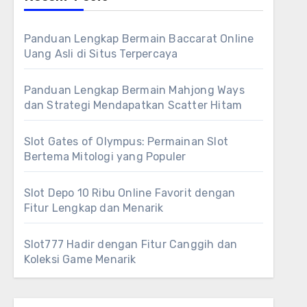
Panduan Lengkap Bermain Baccarat Online
Uang Asli di Situs Terpercaya
Panduan Lengkap Bermain Mahjong Ways
dan Strategi Mendapatkan Scatter Hitam
Slot Gates of Olympus: Permainan Slot
Bertema Mitologi yang Populer
Slot Depo 10 Ribu Online Favorit dengan
Fitur Lengkap dan Menarik
Slot777 Hadir dengan Fitur Canggih dan
Koleksi Game Menarik