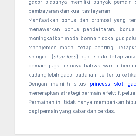
gacor biasanya memiliki banyak pemain s
pembayaran dan kualitas layanan.
Manfaatkan bonus dan promosi yang terse
menawarkan bonus pendaftaran, bonus 
meningkatkan modal bermain sekaligus pel
Manajemen modal tetap penting. Tetap
kerugian (
stop loss
) agar saldo tetap ama
pemain juga percaya bahwa waktu berma
kadang lebih gacor pada jam tertentu ketika 
Dengan memilih situs
princess slot gac
menerapkan strategi bermain efektif, pelu
Permainan ini tidak hanya memberikan hibu
bagi pemain yang sabar dan cerdas.