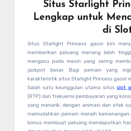
Situs Starlight Pr
Lengkap untuk Men
di Slo
Situs Starlight Princess gacor kini menjadi favorit para pemain slot online karena
memberikan peluang menang lebih tinggi 
mengacu pada mesin yang sering memba
jackpot besar. Bagi pemain yang in
karakteristik situs Starlight Princess gacor
Salah satu keunggulan utama situs
slot 
(RTP) dan frekuensi pembayaran yang konsi
yang menarik, dengan animasi dan efek s
memudahkan pemain meraih kemenangan. 
bonus membuat peluang mendapatkan hadia