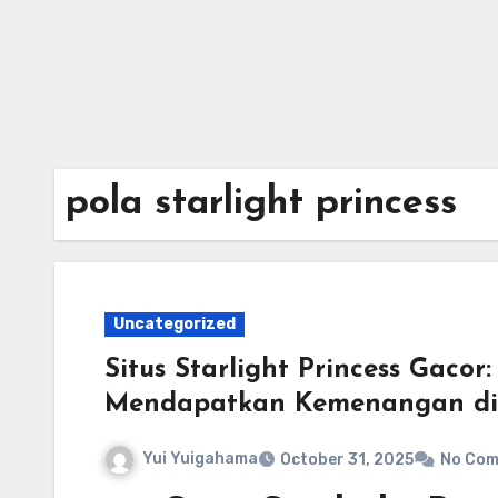
pola starlight princess
Uncategorized
Situs Starlight Princess Gaco
Mendapatkan Kemenangan di 
Yui Yuigahama
October 31, 2025
No Co