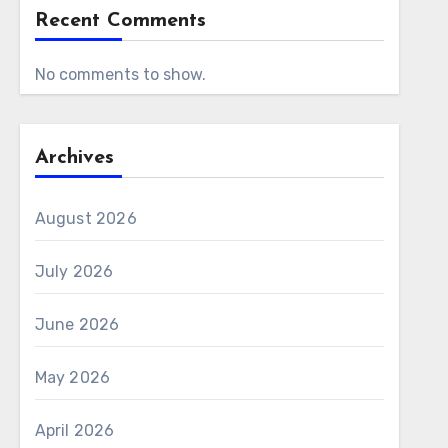
Recent Comments
No comments to show.
Archives
August 2026
July 2026
June 2026
May 2026
April 2026