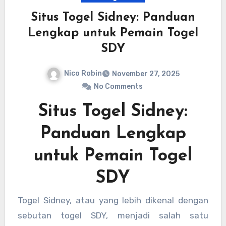
Situs Togel Sidney: Panduan
Lengkap untuk Pemain Togel
SDY
Nico Robin
November 27, 2025
No Comments
Situs Togel Sidney:
Panduan Lengkap
untuk Pemain Togel
SDY
Togel Sidney, atau yang lebih dikenal dengan
sebutan togel SDY, menjadi salah satu