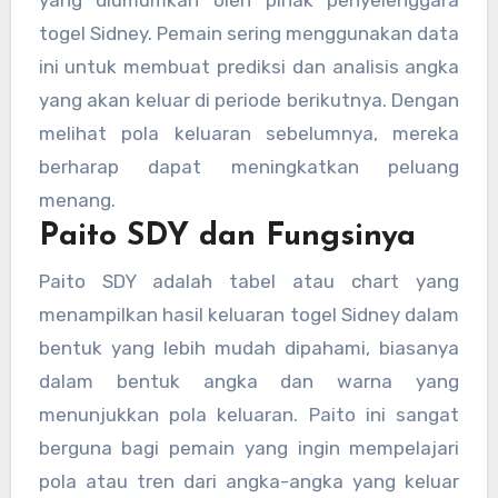
yang diumumkan oleh pihak penyelenggara
togel Sidney. Pemain sering menggunakan data
ini untuk membuat prediksi dan analisis angka
yang akan keluar di periode berikutnya. Dengan
melihat pola keluaran sebelumnya, mereka
berharap dapat meningkatkan peluang
menang.
Paito SDY dan Fungsinya
Paito SDY adalah tabel atau chart yang
menampilkan hasil keluaran togel Sidney dalam
bentuk yang lebih mudah dipahami, biasanya
dalam bentuk angka dan warna yang
menunjukkan pola keluaran. Paito ini sangat
berguna bagi pemain yang ingin mempelajari
pola atau tren dari angka-angka yang keluar