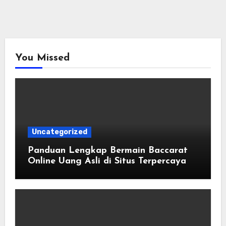
You Missed
Uncategorized
Panduan Lengkap Bermain Baccarat
Online Uang Asli di Situs Terpercaya