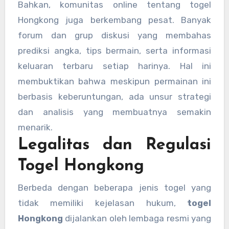
Bahkan, komunitas online tentang togel
Hongkong juga berkembang pesat. Banyak
forum dan grup diskusi yang membahas
prediksi angka, tips bermain, serta informasi
keluaran terbaru setiap harinya. Hal ini
membuktikan bahwa meskipun permainan ini
berbasis keberuntungan, ada unsur strategi
dan analisis yang membuatnya semakin
menarik.
Legalitas dan Regulasi
Togel Hongkong
Berbeda dengan beberapa jenis togel yang
tidak memiliki kejelasan hukum,
togel
Hongkong
dijalankan oleh lembaga resmi yang