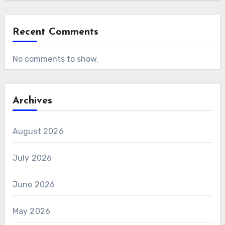
Recent Comments
No comments to show.
Archives
August 2026
July 2026
June 2026
May 2026