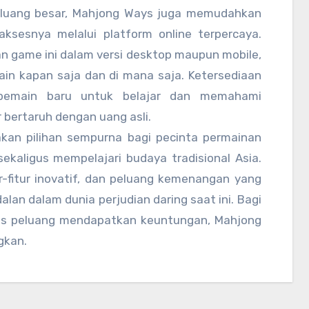
luang besar, Mahjong Ways juga memudahkan
ksesnya melalui platform online terpercaya.
an game ini dalam versi desktop maupun mobile,
n kapan saja dan di mana saja. Ketersediaan
 pemain baru untuk belajar dan memahami
bertaruh dengan uang asli.
kan pilihan sempurna bagi pecinta permainan
ekaligus mempelajari budaya tradisional Asia.
r-fitur inovatif, dan peluang kemenangan yang
alan dalam dunia perjudian daring saat ini. Bagi
gus peluang mendapatkan keuntungan, Mahjong
gkan.