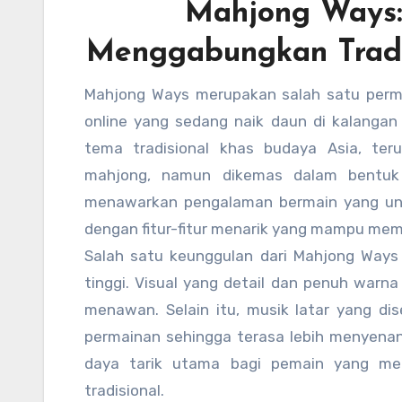
Mahjong Ways:
Menggabungkan Tradi
Mahjong Ways merupakan salah satu perm
online yang sedang naik daun di kalangan 
tema tradisional khas budaya Asia, te
mahjong, namun dikemas dalam bentuk
menawarkan pengalaman bermain yang unik 
dengan fitur-fitur menarik yang mampu mem
Salah satu keunggulan dari Mahjong Ways 
tinggi. Visual yang detail dan penuh war
menawan. Selain itu, musik latar yang 
permainan sehingga terasa lebih menyenan
daya tarik utama bagi pemain yang men
tradisional.