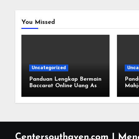
You Missed
Uncategorized
Unca
Panduan Lengkap Bermain
Pand
Baccarat Online Uang Asli
Mahj
di Situs Terpercaya
Stra
Scat
Centersouthaven.com | Men