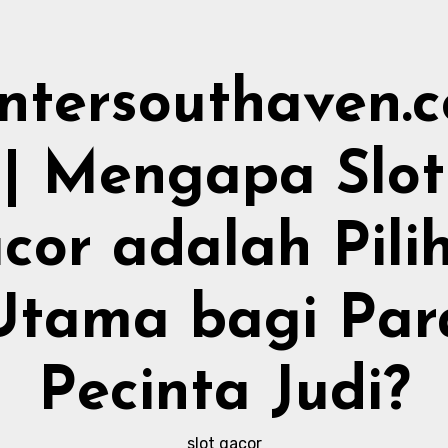
ntersouthaven.
| Mengapa Slot
cor adalah Pili
Utama bagi Par
Pecinta Judi?
slot gacor