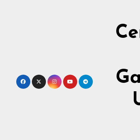
Skip
to
content
Ce
Ga