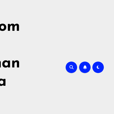
com
han
a