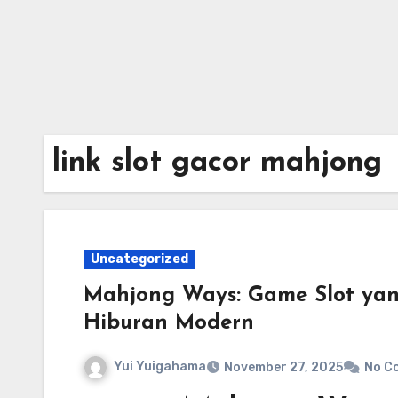
link slot gacor mahjong
Uncategorized
Mahjong Ways: Game Slot ya
Hiburan Modern
Yui Yuigahama
November 27, 2025
No C