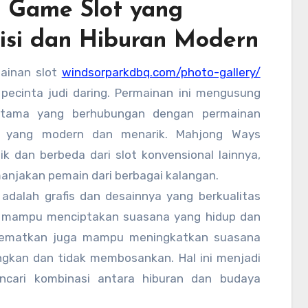
 Game Slot yang
si dan Hiburan Modern
ainan slot
windsorparkdbq.com/photo-gallery/
pecinta judi daring. Permainan ini mengusung
rutama yang berhubungan dengan permainan
 yang modern dan menarik. Mahjong Ways
dan berbeda dari slot konvensional lainnya,
anjakan pemain dari berbagai kalangan.
adalah grafis dan desainnya yang berkualitas
na mampu menciptakan suasana yang hidup dan
disematkan juga mampu meningkatkan suasana
gkan dan tidak membosankan. Hal ini menjadi
cari kombinasi antara hiburan dan budaya