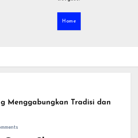
Home
ng Menggabungkan Tradisi dan
omments