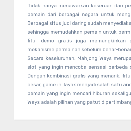
Tidak hanya menawarkan keseruan dan pe
pemain dari berbagai negara untuk menga
Berbagai situs judi daring sudah menyediak
sehingga memudahkan pemain untuk bermai
fitur demo gratis juga memungkinkan
mekanisme permainan sebelum benar-benar 
Secara keseluruhan, Mahjong Ways merupa
slot yang ingin mencoba sensasi berbeda s
Dengan kombinasi grafis yang menarik, fitu
besar, game ini layak menjadi salah satu and
pemain yang ingin mencari hiburan sekali
Ways adalah pilihan yang patut dipertimban