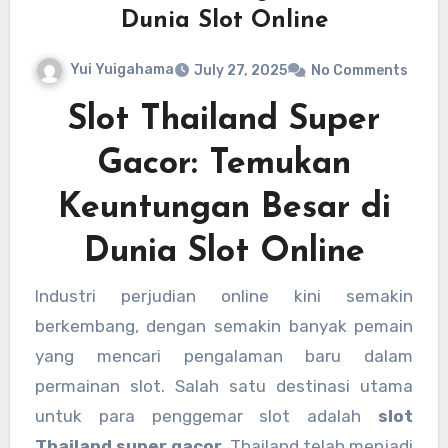
Dunia Slot Online
Yui Yuigahama
July 27, 2025
No Comments
Slot Thailand Super
Gacor: Temukan
Keuntungan Besar di
Dunia Slot Online
Industri perjudian online kini semakin
berkembang, dengan semakin banyak pemain
yang mencari pengalaman baru dalam
permainan slot. Salah satu destinasi utama
untuk para penggemar slot adalah
slot
Thailand super gacor
. Thailand telah menjadi