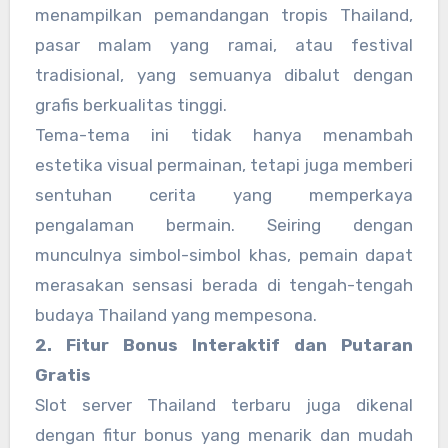
menampilkan pemandangan tropis Thailand,
pasar malam yang ramai, atau festival
tradisional, yang semuanya dibalut dengan
grafis berkualitas tinggi.
Tema-tema ini tidak hanya menambah
estetika visual permainan, tetapi juga memberi
sentuhan cerita yang memperkaya
pengalaman bermain. Seiring dengan
munculnya simbol-simbol khas, pemain dapat
merasakan sensasi berada di tengah-tengah
budaya Thailand yang mempesona.
2. Fitur Bonus Interaktif dan Putaran
Gratis
Slot server Thailand terbaru juga dikenal
dengan fitur bonus yang menarik dan mudah