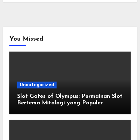
You Missed
Uncategorized
Slot Gates of Olympus: Permainan Slot
Bertema Mitologi yang Populer