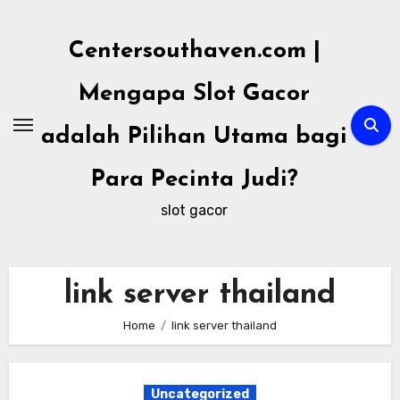
Skip
to
Centersouthaven.com |
content
Mengapa Slot Gacor
adalah Pilihan Utama bagi
Para Pecinta Judi?
slot gacor
link server thailand
Home
link server thailand
Uncategorized