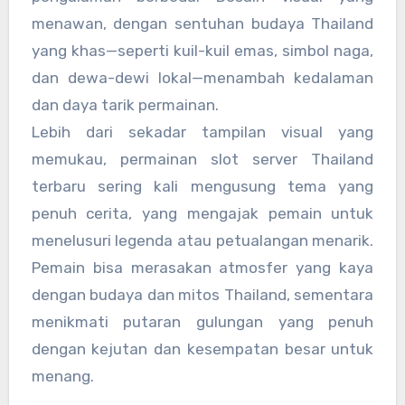
menawan, dengan sentuhan budaya Thailand
yang khas—seperti kuil-kuil emas, simbol naga,
dan dewa-dewi lokal—menambah kedalaman
dan daya tarik permainan.
Lebih dari sekadar tampilan visual yang
memukau, permainan slot server Thailand
terbaru sering kali mengusung tema yang
penuh cerita, yang mengajak pemain untuk
menelusuri legenda atau petualangan menarik.
Pemain bisa merasakan atmosfer yang kaya
dengan budaya dan mitos Thailand, sementara
menikmati putaran gulungan yang penuh
dengan kejutan dan kesempatan besar untuk
menang.