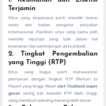
Terjamin
Situs yang terpercaya pasti memiliki lisensi
resmi dari badan pengatur perjudian
internasional. Pastikan situs yang kamu pilih
memiliki reputasi yang baik dalam hal
keamanan dan perlindungan data pribadi.
2.
Tingkat Pengembalian
yang Tinggi (RTP)
Situs yang bagus pasti menawarkan
permainan dengan tingkat RTP (Return to
Player) yang tinggi. Mesin
slot Thailand super
gacor
sering kali memiliki RTP lebih tinggi,
yang membuat peluang menang lebih besar.