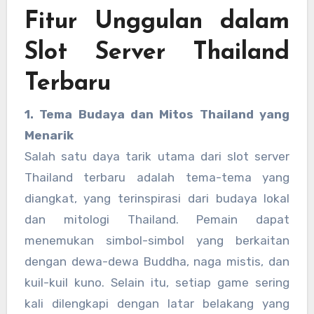
Fitur Unggulan dalam
Slot Server Thailand
Terbaru
1. Tema Budaya dan Mitos Thailand yang
Menarik
Salah satu daya tarik utama dari slot server
Thailand terbaru adalah tema-tema yang
diangkat, yang terinspirasi dari budaya lokal
dan mitologi Thailand. Pemain dapat
menemukan simbol-simbol yang berkaitan
dengan dewa-dewa Buddha, naga mistis, dan
kuil-kuil kuno. Selain itu, setiap game sering
kali dilengkapi dengan latar belakang yang