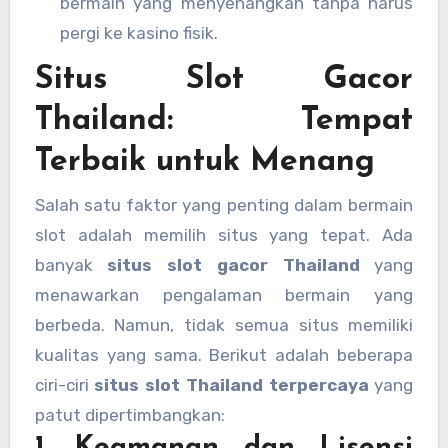
bermain yang menyenangkan tanpa harus
pergi ke kasino fisik.
Situs Slot Gacor
Thailand: Tempat
Terbaik untuk Menang
Salah satu faktor yang penting dalam bermain
slot adalah memilih situs yang tepat. Ada
banyak
situs slot gacor Thailand
yang
menawarkan pengalaman bermain yang
berbeda. Namun, tidak semua situs memiliki
kualitas yang sama. Berikut adalah beberapa
ciri-ciri
situs slot Thailand terpercaya
yang
patut dipertimbangkan:
1.
Keamanan dan Lisensi