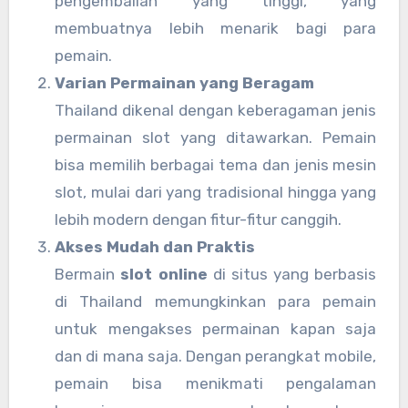
pengembalian yang tinggi, yang
membuatnya lebih menarik bagi para
pemain.
Varian Permainan yang Beragam
Thailand dikenal dengan keberagaman jenis
permainan slot yang ditawarkan. Pemain
bisa memilih berbagai tema dan jenis mesin
slot, mulai dari yang tradisional hingga yang
lebih modern dengan fitur-fitur canggih.
Akses Mudah dan Praktis
Bermain
slot online
di situs yang berbasis
di Thailand memungkinkan para pemain
untuk mengakses permainan kapan saja
dan di mana saja. Dengan perangkat mobile,
pemain bisa menikmati pengalaman