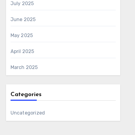
July 2025
June 2025
May 2025
April 2025
March 2025
Categories
Uncategorized