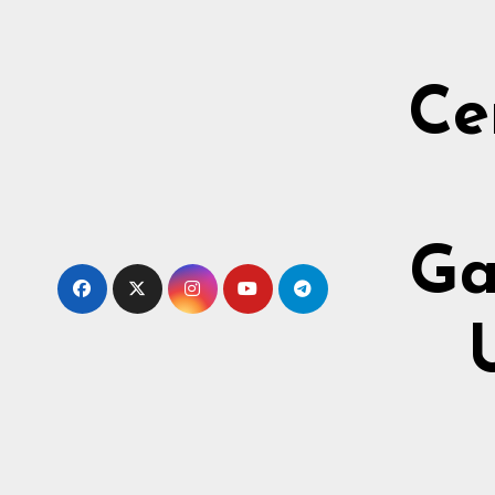
Skip
to
content
Ce
Ga