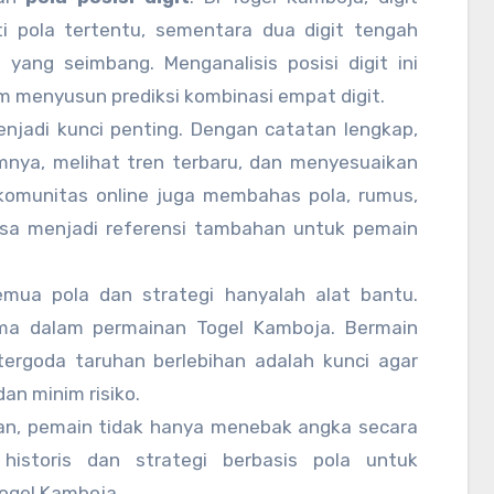
i pola tertentu, sementara dua digit tengah
yang seimbang. Menganalisis posisi digit ini
m menyusun prediksi kombinasi empat digit.
enjadi kunci penting. Dengan catatan lengkap,
mnya, melihat tren terbaru, dan menyesuaikan
komunitas online juga membahas pola, rumus,
bisa menjadi referensi tambahan untuk pemain
emua pola dan strategi hanyalah alat bantu.
ma dalam permainan Togel Kamboja. Bermain
tergoda taruhan berlebihan adalah kunci agar
n minim risiko.
n, pemain tidak hanya menebak angka secara
istoris dan strategi berbasis pola untuk
ogel Kamboja.