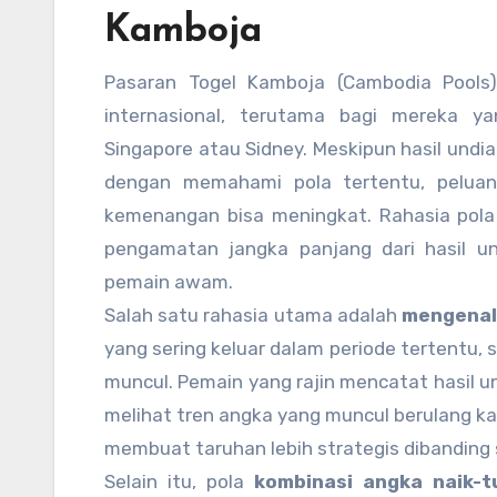
Kamboja
Pasaran Togel Kamboja (Cambodia Pools) semakin populer di kalangan pemain togel
internasional, terutama bagi mereka ya
Singapore atau Sidney. Meskipun hasil undi
dengan memahami pola tertentu, pelu
kemenangan bisa meningkat. Rahasia pola 
pengamatan jangka panjang dari hasil un
pemain awam.
Salah satu rahasia utama adalah
mengenali
yang sering keluar dalam periode tertentu,
muncul. Pemain yang rajin mencatat hasil u
melihat tren angka yang muncul berulang k
membuat taruhan lebih strategis dibanding
Selain itu, pola
kombinasi angka naik-t