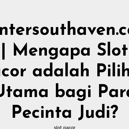
ntersouthaven.
| Mengapa Slot
cor adalah Pili
Utama bagi Par
Pecinta Judi?
slot gacor