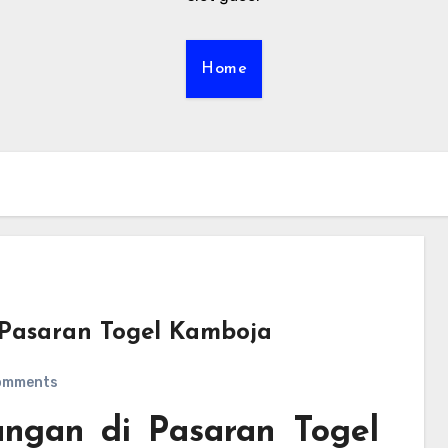
Home
Pasaran Togel Kamboja
omments
ngan di Pasaran Togel