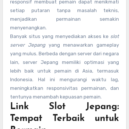
responsif membuat pemain dapat menikmati
setiap putaran tanpa masalah teknis,
menjadikan permainan semakin
menyenangkan.
Banyak situs yang menyediakan akses ke
slot
server Jepang
yang menawarkan gameplay
yang mulus. Berbeda dengan server dari negara
lain, server Jepang memiliki optimasi yang
lebih baik untuk pemain di Asia, termasuk
Indonesia. Hal ini mengurangi waktu lag,
meningkatkan responsivitas permainan, dan
tentunya menambah kepuasan pemain.
Link Slot Jepang:
Tempat Terbaik untuk