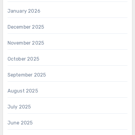
January 2026
December 2025
November 2025
October 2025
September 2025
August 2025
July 2025
June 2025