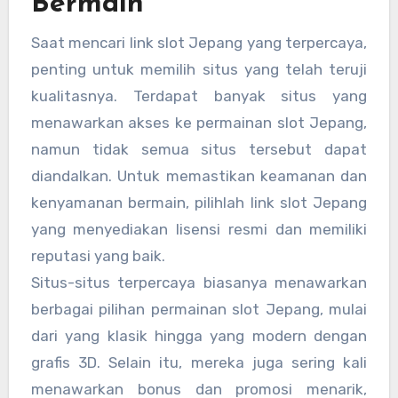
Bermain
Saat mencari link slot Jepang yang terpercaya,
penting untuk memilih situs yang telah teruji
kualitasnya. Terdapat banyak situs yang
menawarkan akses ke permainan slot Jepang,
namun tidak semua situs tersebut dapat
diandalkan. Untuk memastikan keamanan dan
kenyamanan bermain, pilihlah link slot Jepang
yang menyediakan lisensi resmi dan memiliki
reputasi yang baik.
Situs-situs terpercaya biasanya menawarkan
berbagai pilihan permainan slot Jepang, mulai
dari yang klasik hingga yang modern dengan
grafis 3D. Selain itu, mereka juga sering kali
menawarkan bonus dan promosi menarik,