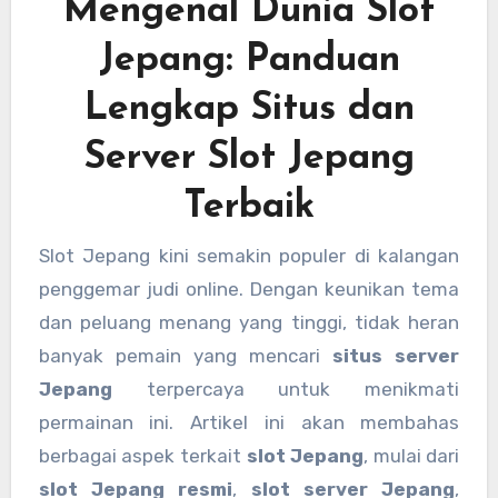
Mengenal Dunia Slot
Jepang: Panduan
Lengkap Situs dan
Server Slot Jepang
Terbaik
Slot Jepang kini semakin populer di kalangan
penggemar judi online. Dengan keunikan tema
dan peluang menang yang tinggi, tidak heran
banyak pemain yang mencari
situs server
Jepang
terpercaya untuk menikmati
permainan ini. Artikel ini akan membahas
berbagai aspek terkait
slot Jepang
, mulai dari
slot Jepang resmi
,
slot server Jepang
,