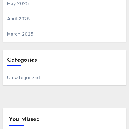
May 2025
April 2025
March 2025
Categories
Uncategorized
You Missed