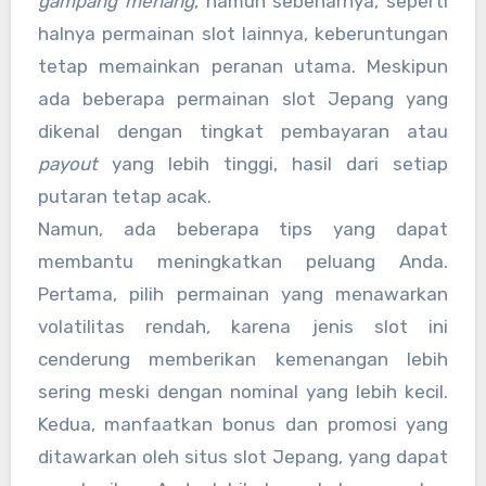
gampang menang
, namun sebenarnya, seperti
halnya permainan slot lainnya, keberuntungan
tetap memainkan peranan utama. Meskipun
ada beberapa permainan slot Jepang yang
dikenal dengan tingkat pembayaran atau
payout
yang lebih tinggi, hasil dari setiap
putaran tetap acak.
Namun, ada beberapa tips yang dapat
membantu meningkatkan peluang Anda.
Pertama, pilih permainan yang menawarkan
volatilitas rendah, karena jenis slot ini
cenderung memberikan kemenangan lebih
sering meski dengan nominal yang lebih kecil.
Kedua, manfaatkan bonus dan promosi yang
ditawarkan oleh situs slot Jepang, yang dapat