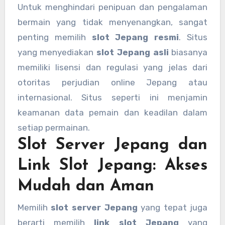
Untuk menghindari penipuan dan pengalaman
bermain yang tidak menyenangkan, sangat
penting memilih
slot Jepang resmi
. Situs
yang menyediakan
slot Jepang asli
biasanya
memiliki lisensi dan regulasi yang jelas dari
otoritas perjudian online Jepang atau
internasional. Situs seperti ini menjamin
keamanan data pemain dan keadilan dalam
setiap permainan.
Slot Server Jepang dan
Link Slot Jepang: Akses
Mudah dan Aman
Memilih
slot server Jepang
yang tepat juga
berarti memilih
link slot Jepang
yang