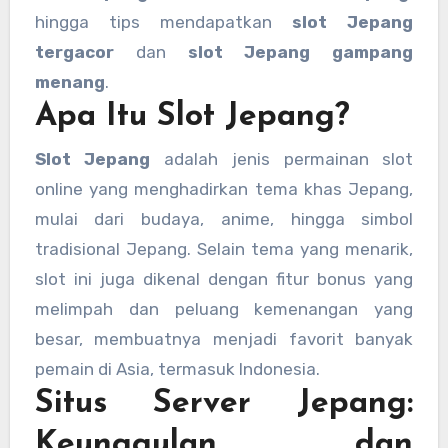
hingga tips mendapatkan
slot Jepang
tergacor
dan
slot Jepang gampang
menang
.
Apa Itu Slot Jepang?
Slot Jepang
adalah jenis permainan slot
online yang menghadirkan tema khas Jepang,
mulai dari budaya, anime, hingga simbol
tradisional Jepang. Selain tema yang menarik,
slot ini juga dikenal dengan fitur bonus yang
melimpah dan peluang kemenangan yang
besar, membuatnya menjadi favorit banyak
pemain di Asia, termasuk Indonesia.
Situs Server Jepang:
Keunggulan dan