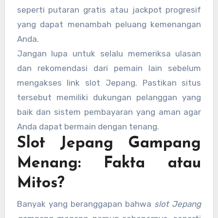
seperti putaran gratis atau jackpot progresif
yang dapat menambah peluang kemenangan
Anda.
Jangan lupa untuk selalu memeriksa ulasan
dan rekomendasi dari pemain lain sebelum
mengakses link slot Jepang. Pastikan situs
tersebut memiliki dukungan pelanggan yang
baik dan sistem pembayaran yang aman agar
Anda dapat bermain dengan tenang.
Slot Jepang Gampang
Menang: Fakta atau
Mitos?
Banyak yang beranggapan bahwa
slot Jepang