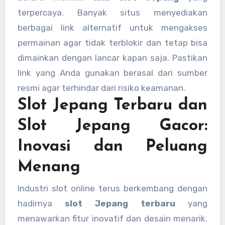
terpercaya. Banyak situs menyediakan
berbagai link alternatif untuk mengakses
permainan agar tidak terblokir dan tetap bisa
dimainkan dengan lancar kapan saja. Pastikan
link yang Anda gunakan berasal dari sumber
resmi agar terhindar dari risiko keamanan.
Slot Jepang Terbaru dan
Slot Jepang Gacor:
Inovasi dan Peluang
Menang
Industri slot online terus berkembang dengan
hadirnya
slot Jepang terbaru
yang
menawarkan fitur inovatif dan desain menarik.