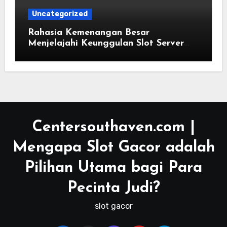
Uncategorized
Rahasia Kemenangan Besar
Menjelajahi Keunggulan Slot Server
Jepang Terbaik Saat Ini
Centersouthaven.com |
Mengapa Slot Gacor adalah
Pilihan Utama bagi Para
Pecinta Judi?
slot gacor