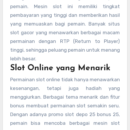
pemain. Mesin slot ini memiliki tingkat
pembayaran yang tinggi dan memberikan hasil
yang memuaskan bagi pemain. Banyak situs
slot gacor yang menawarkan berbagai macam
permainan dengan RTP (Return to Player)
tinggi, sehingga peluang pemain untuk menang
lebih besar.
Slot Online yang Menarik
Permainan slot online tidak hanya menawarkan
kesenangan, tetapi juga hadiah yang
menggiurkan. Berbagai tema menarik dan fitur
bonus membuat permainan slot semakin seru.
Dengan adanya promo slot depo 25 bonus 25,
pemain bisa mencoba berbagai mesin slot