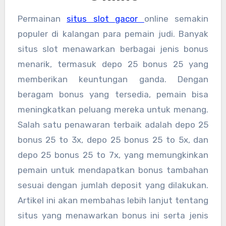
Permainan
situs slot gacor
online semakin
populer di kalangan para pemain judi. Banyak
situs slot menawarkan berbagai jenis bonus
menarik, termasuk depo 25 bonus 25 yang
memberikan keuntungan ganda. Dengan
beragam bonus yang tersedia, pemain bisa
meningkatkan peluang mereka untuk menang.
Salah satu penawaran terbaik adalah depo 25
bonus 25 to 3x, depo 25 bonus 25 to 5x, dan
depo 25 bonus 25 to 7x, yang memungkinkan
pemain untuk mendapatkan bonus tambahan
sesuai dengan jumlah deposit yang dilakukan.
Artikel ini akan membahas lebih lanjut tentang
situs yang menawarkan bonus ini serta jenis