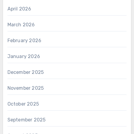
April 2026
March 2026
February 2026
January 2026
December 2025
November 2025
October 2025
September 2025