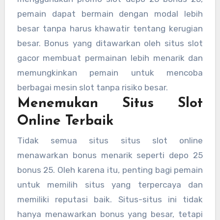
pemain dapat bermain dengan modal lebih
besar tanpa harus khawatir tentang kerugian
besar. Bonus yang ditawarkan oleh situs slot
gacor membuat permainan lebih menarik dan
memungkinkan pemain untuk mencoba
berbagai mesin slot tanpa risiko besar.
Menemukan Situs Slot
Online Terbaik
Tidak semua situs situs slot online
menawarkan bonus menarik seperti depo 25
bonus 25. Oleh karena itu, penting bagi pemain
untuk memilih situs yang terpercaya dan
memiliki reputasi baik. Situs-situs ini tidak
hanya menawarkan bonus yang besar, tetapi