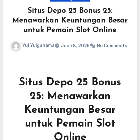
Situs Depo 25 Bonus 25:
Menawarkan Keuntungan Besar
untuk Pemain Slot Online
Yui Yuigahama
June 8, 2025
No Comments
Situs Depo 25 Bonus
25: Menawarkan
Keuntungan Besar
untuk Pemain Slot
Online