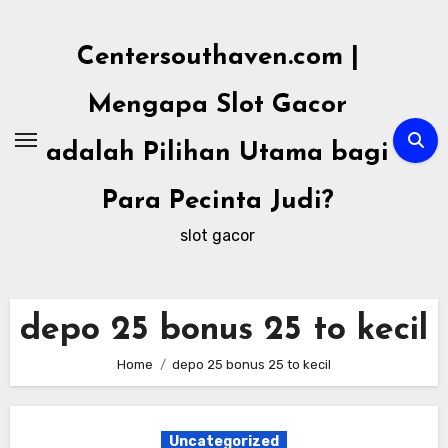
Skip
to
Centersouthaven.com |
content
Mengapa Slot Gacor
adalah Pilihan Utama bagi
Para Pecinta Judi?
slot gacor
depo 25 bonus 25 to kecil
Home
depo 25 bonus 25 to kecil
Uncategorized