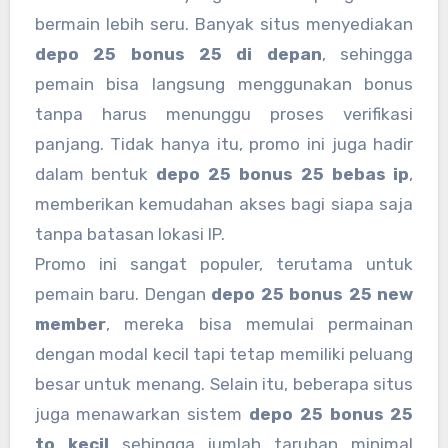
bermain lebih seru. Banyak situs menyediakan
depo 25 bonus 25 di depan
, sehingga
pemain bisa langsung menggunakan bonus
tanpa harus menunggu proses verifikasi
panjang. Tidak hanya itu, promo ini juga hadir
dalam bentuk
depo 25 bonus 25 bebas ip
,
memberikan kemudahan akses bagi siapa saja
tanpa batasan lokasi IP.
Promo ini sangat populer, terutama untuk
pemain baru. Dengan
depo 25 bonus 25 new
member
, mereka bisa memulai permainan
dengan modal kecil tapi tetap memiliki peluang
besar untuk menang. Selain itu, beberapa situs
juga menawarkan sistem
depo 25 bonus 25
to kecil
sehingga jumlah taruhan minimal