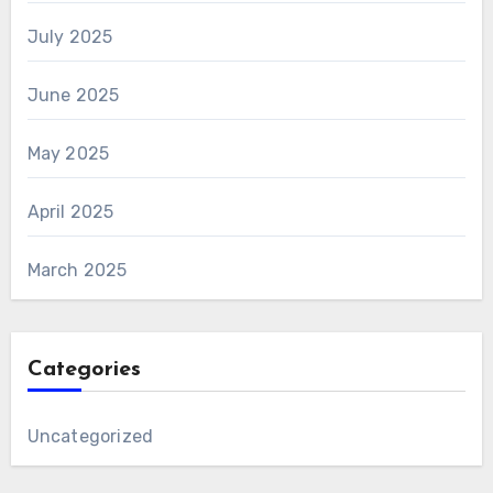
July 2025
June 2025
May 2025
April 2025
March 2025
Categories
Uncategorized