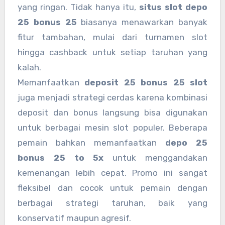
yang ringan. Tidak hanya itu,
situs slot depo
25 bonus 25
biasanya menawarkan banyak
fitur tambahan, mulai dari turnamen slot
hingga cashback untuk setiap taruhan yang
kalah.
Memanfaatkan
deposit 25 bonus 25 slot
juga menjadi strategi cerdas karena kombinasi
deposit dan bonus langsung bisa digunakan
untuk berbagai mesin slot populer. Beberapa
pemain bahkan memanfaatkan
depo 25
bonus 25 to 5x
untuk menggandakan
kemenangan lebih cepat. Promo ini sangat
fleksibel dan cocok untuk pemain dengan
berbagai strategi taruhan, baik yang
konservatif maupun agresif.