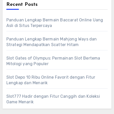
Recent Posts
Panduan Lengkap Bermain Baccarat Online Uang
Asli di Situs Terpercaya
Panduan Lengkap Bermain Mahjong Ways dan
Strategi Mendapatkan Scatter Hitam
Slot Gates of Olympus: Permainan Slot Bertema
Mitologi yang Populer
Slot Depo 10 Ribu Online Favorit dengan Fitur
Lengkap dan Menarik
Slot777 Hadir dengan Fitur Canggih dan Koleksi
Game Menarik