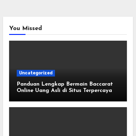
You Missed
Uncategorized
Panduan Lengkap Bermain Baccarat
Online Uang Asli di Situs Terpercaya