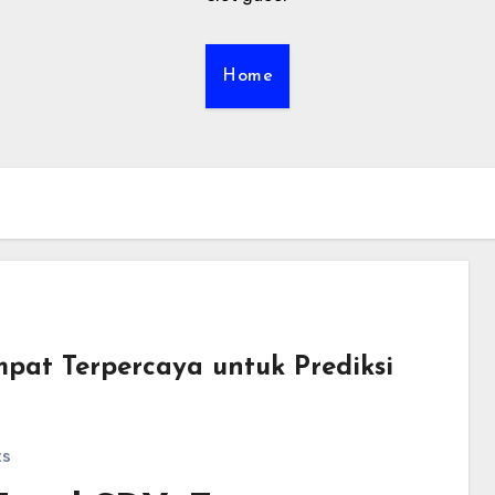
Home
mpat Terpercaya untuk Prediksi
ts