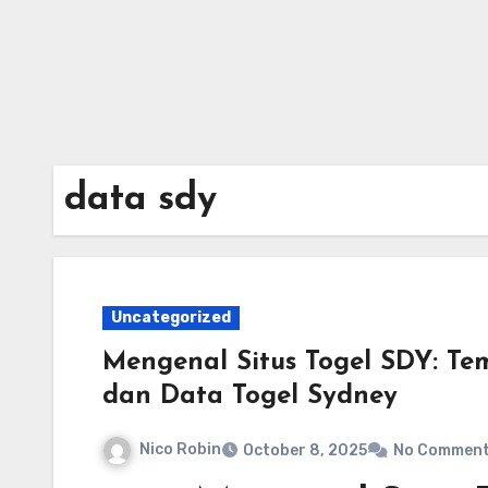
data sdy
Uncategorized
Mengenal Situs Togel SDY: Te
dan Data Togel Sydney
Nico Robin
October 8, 2025
No Commen