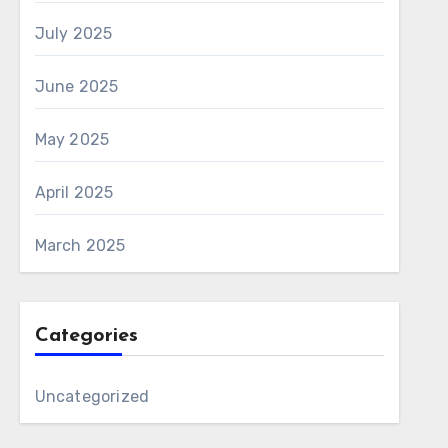
July 2025
June 2025
May 2025
April 2025
March 2025
Categories
Uncategorized