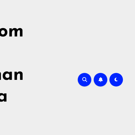
com
han
a