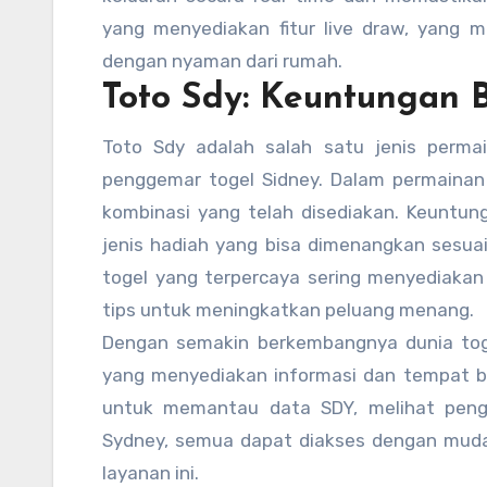
yang menyediakan fitur live draw, yang 
dengan nyaman dari rumah.
Toto Sdy: Keuntungan 
Toto Sdy adalah salah satu jenis permai
penggemar togel Sidney. Dalam permainan 
kombinasi yang telah disediakan. Keuntun
jenis hadiah yang bisa dimenangkan sesuai 
togel yang terpercaya sering menyediakan
tips untuk meningkatkan peluang menang.
Dengan semakin berkembangnya dunia togel,
yang menyediakan informasi dan tempat be
untuk memantau data SDY, melihat penge
Sydney, semua dapat diakses dengan mudah
layanan ini.