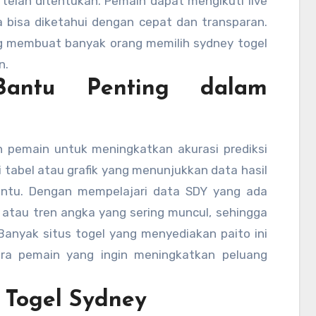
elah ditentukan. Pemain dapat mengikuti live
a bisa diketahui dengan cepat dan transparan.
ng membuat banyak orang memilih sydney togel
n.
Bantu Penting dalam
h pemain untuk meningkatkan akurasi prediksi
ai tabel atau grafik yang menunjukkan data hasil
entu. Dengan mempelajari data SDY yang ada
 atau tren angka yang sering muncul, sehingga
Banyak situs togel yang menyediakan paito ini
ara pemain yang ingin meningkatkan peluang
 Togel Sydney