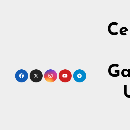
Skip
to
content
Ce
Ga