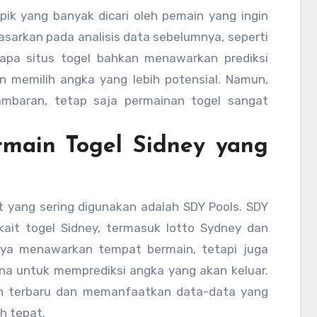
pik yang banyak dicari oleh pemain yang ingin
asarkan pada analisis data sebelumnya, seperti
apa situs togel bahkan menawarkan prediksi
 memilih angka yang lebih potensial. Namun,
ambaran, tetap saja permainan togel sangat
rmain Togel Sidney yang
 yang sering digunakan adalah SDY Pools. SDY
kait togel Sidney, termasuk lotto Sydney dan
hanya menawarkan tempat bermain, tetapi juga
na untuk memprediksi angka yang akan keluar.
an terbaru dan memanfaatkan data-data yang
h tepat.