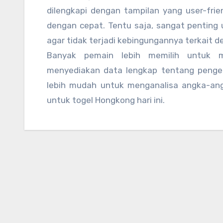
dilengkapi dengan tampilan yang user-fri
dengan cepat. Tentu saja, sangat penting 
agar tidak terjadi kebingungannya terkait 
Banyak pemain lebih memilih untuk me
menyediakan data lengkap tentang pengel
lebih mudah untuk menganalisa angka-ang
untuk togel Hongkong hari ini.