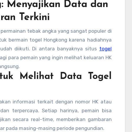
g: Menyajikan Data dan
ran Terkini
ntuk bermain togel Hongkong karena hadiahnya
dah diikuti. Di antara banyaknya situs
togel
agi para pemain yang ingin melihat keluaran HK
langsung.
tuk Melihat Data Togel
akan informasi terkait dengan nomor HK atau
dan terpercaya. Setiap harinya, pemain bisa
ikan secara real-time, memberikan gambaran
ar pada masing-masing periode pengundian.