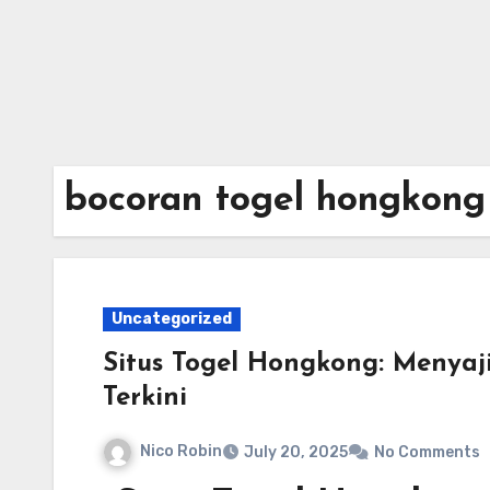
bocoran togel hongkong
Uncategorized
Situs Togel Hongkong: Menya
Terkini
Nico Robin
July 20, 2025
No Comments