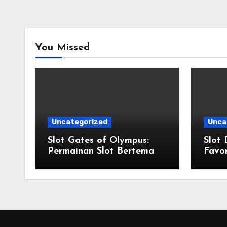
You Missed
Uncategorized
Unca
Slot Gates of Olympus:
Slot 
Permainan Slot Bertema
Favor
Mitologi yang Populer
Leng