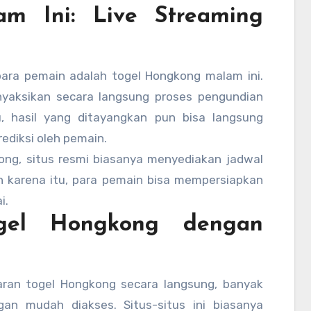
m Ini: Live Streaming
 para pemain adalah togel Hongkong malam ini.
nyaksikan secara langsung proses pengundian
, hasil yang ditayangkan pun bisa langsung
ediksi oleh pemain.
kong, situs resmi biasanya menyediakan jadwal
h karena itu, para pemain bisa mempersiapkan
i.
gel Hongkong dengan
uaran togel Hongkong secara langsung, banyak
an mudah diakses. Situs-situs ini biasanya