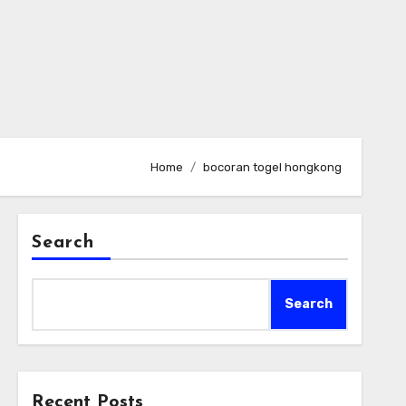
Home
bocoran togel hongkong
Search
Search
Recent Posts