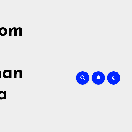
com
han
a