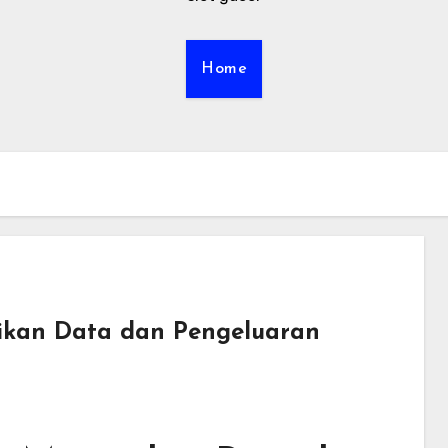
Home
jikan Data dan Pengeluaran