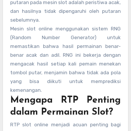
putaran pada mesin slot adalah peristiwa acak,
dan hasilnya tidak dipengaruhi oleh putaran
sebelumnya.
Mesin slot online menggunakan sistem RNG
(Random Number Generator) untuk
memastikan bahwa hasil permainan benar-
benar acak dan adil. RNG ini bekerja dengan
mengacak hasil setiap kali pemain menekan
tombol putar, menjamin bahwa tidak ada pola
yang bisa diikuti untuk memprediksi
kemenangan.
Mengapa RTP Penting
dalam Permainan Slot?
RTP slot online menjadi acuan penting bagi