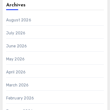
Archives
August 2026
July 2026
June 2026
May 2026
April 2026
March 2026
February 2026