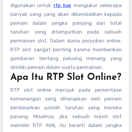
digunakan untuk
rtp live
mengukur seberapa
banyak uang yang akan dikembalikan kepada
pemain dalam jangka panjang dari total
taruhan yang ditempatkan pada sebuah
permainan slot. Dalam dunia perjudian online,
RTP slot sangat penting karena memberikan
gambaran tentang peluang menang yang
dimiliki pemain dalam suatu permainan.
Apa Itu RTP Slot Online?
RTP slot online merujuk pada persentase
kemenangan yang diharapkan oleh pemain
berdasarkan jumlah taruhan yang mereka
pasang. Misalnya, jika sebuah mesin slot
memiliki RTP 96%, itu berarti dalam jangka