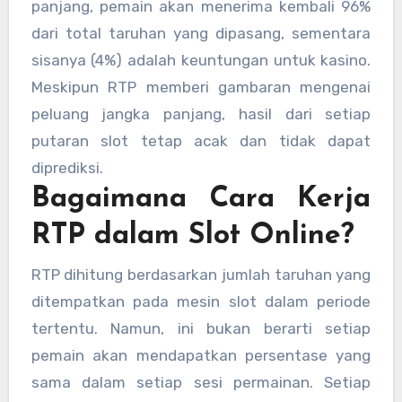
panjang, pemain akan menerima kembali 96%
dari total taruhan yang dipasang, sementara
sisanya (4%) adalah keuntungan untuk kasino.
Meskipun RTP memberi gambaran mengenai
peluang jangka panjang, hasil dari setiap
putaran slot tetap acak dan tidak dapat
diprediksi.
Bagaimana Cara Kerja
RTP dalam Slot Online?
RTP dihitung berdasarkan jumlah taruhan yang
ditempatkan pada mesin slot dalam periode
tertentu. Namun, ini bukan berarti setiap
pemain akan mendapatkan persentase yang
sama dalam setiap sesi permainan. Setiap