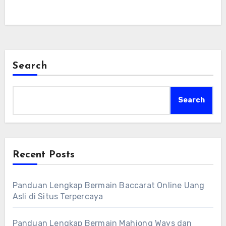
Search
Search
Recent Posts
Panduan Lengkap Bermain Baccarat Online Uang
Asli di Situs Terpercaya
Panduan Lengkap Bermain Mahjong Ways dan