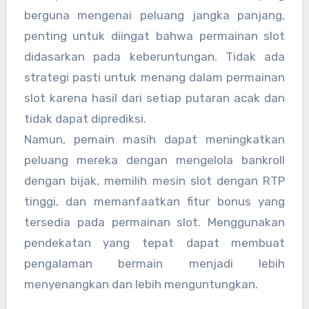
berguna mengenai peluang jangka panjang,
penting untuk diingat bahwa permainan slot
didasarkan pada keberuntungan. Tidak ada
strategi pasti untuk menang dalam permainan
slot karena hasil dari setiap putaran acak dan
tidak dapat diprediksi.
Namun, pemain masih dapat meningkatkan
peluang mereka dengan mengelola bankroll
dengan bijak, memilih mesin slot dengan RTP
tinggi, dan memanfaatkan fitur bonus yang
tersedia pada permainan slot. Menggunakan
pendekatan yang tepat dapat membuat
pengalaman bermain menjadi lebih
menyenangkan dan lebih menguntungkan.