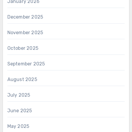
January 2026
December 2025
November 2025
October 2025
September 2025
August 2025
July 2025
June 2025
May 2025