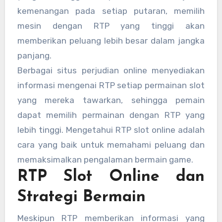
kemenangan pada setiap putaran, memilih
mesin dengan RTP yang tinggi akan
memberikan peluang lebih besar dalam jangka
panjang.
Berbagai situs perjudian online menyediakan
informasi mengenai RTP setiap permainan slot
yang mereka tawarkan, sehingga pemain
dapat memilih permainan dengan RTP yang
lebih tinggi. Mengetahui RTP slot online adalah
cara yang baik untuk memahami peluang dan
memaksimalkan pengalaman bermain game.
RTP Slot Online dan
Strategi Bermain
Meskipun RTP memberikan informasi yang